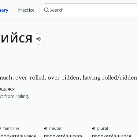
nary
Practice
шийся
 much
,
over-rolled, over-ridden, having rolled/ridden
шаяся.
 from rolling.
feminine
neuter
plural
переката́вшаяся
переката́вшееся
переката́вшиеся