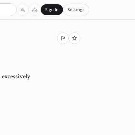
Settings
Sign In
 excessively