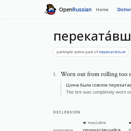
Open
Russian
Home
Dictio
переката́в
participle active past
of
переката́ться
Worn out from rolling too
1
.
Шина была совсем перекатав
The tire was completely worn out
DECLENSION
masculine
переката́вшийся
nominative