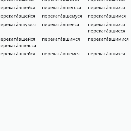
переката́вшейся
переката́вшегося
переката́вшихся
переката́вшейся
переката́вшемуся
переката́вшимся
переката́вшуюся
переката́вшееся
переката́вшихся
переката́вшиеся
переката́вшейся
переката́вшимся
переката́вшимися
переката́вшеюся
переката́вшейся
переката́вшемся
переката́вшихся