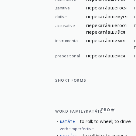
переката́вшегося
genitive
переката́вшемуся
dative
переката́вшегося
accusative
переката́вшийся
переката́вшимся
instrumental
переката́вшемся
prepositional
SHORT FORMS
-
PRO
WORD FAMILY
КАТА́ТЬ
ката́ть
to roll; to wheel; to drive
verb
imperfective
вката́ть
to roll into; to impose