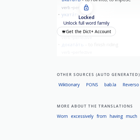
verb
perfective
уката́ть
roll
Locked
verb
perfective
Unlock full word family
вы́катать
mangle
Get the Dict+ Account
verb
perfective
доката́ть
to finish riding
verb
perfective
show all
OTHER SOURCES (AUTO GENERATED
Wiktionary
PONS
bab.la
Reverso
MORE ABOUT THE TRANSLATIONS
Worn
excessively
from
having
much