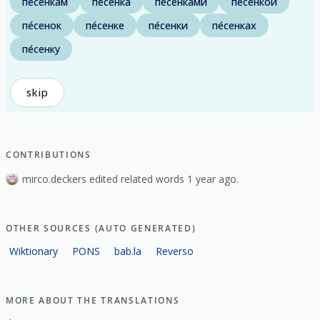
пе́сенкам
пе́сенка
пе́сенками
пе́сенкой
пе́сенок
пе́сенке
пе́сенки
пе́сенках
пе́сенку
skip
CONTRIBUTIONS
mirco.deckers edited related words 1 year ago.
OTHER SOURCES (AUTO GENERATED)
Wiktionary
PONS
bab.la
Reverso
MORE ABOUT THE TRANSLATIONS