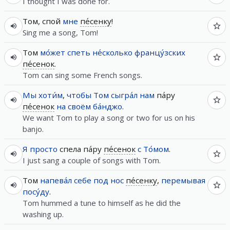
I thought I was done for.
Том, спой
мне
пе́сенку
!
Sing me a song, Tom!
Том
мо́жет
спеть
не́сколько
францу́зских
пе́сенок
.
Tom can sing some French songs.
Мы
хоти́м
,
чтобы
Том
сыгра́л
нам
па́ру
пе́сенок
на
своём
ба́нджо
.
We want Tom to play a song or two for us on his
banjo.
Я
просто
спела па́ру
пе́сенок
с
То́мом
.
I just sang a couple of songs with Tom.
Том
напева́л
себе под нос
пе́сенку
,
перемывая
посу́ду
.
Tom hummed a tune to himself as he did the
washing up.