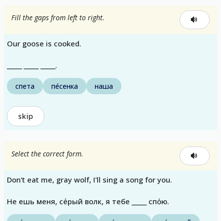
Fill the gaps from left to right.
Our goose is cooked.
_____ _____ _____.
спета
пе́сенка
наша
skip
Select the correct form.
Don't eat me, gray wolf, I'll sing a song for you.
Не ешь меня, се́рый волк, я тебе _____ спо́ю.