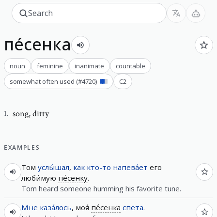
пе́сенка
noun
feminine
inanimate
countable
somewhat often used
(#
4720
)
C2
song
,
ditty
1
.
EXAMPLES
Том
услы́шал
,
как
кто-то
напева́ет
его
люби́мую
пе́сенку
.
Tom heard someone humming his favorite tune.
Мне
каза́лось
, моя́
пе́сенка
спета
.