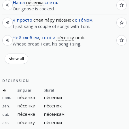
Наша
пе́сенка
спета
.
Our goose is cooked.
Я
просто
спел па́ру
пе́сенок
с
То́мом
.
I just sang a couple of songs with Tom.
Чей
хлеб
ем
,
того́
и
пе́сенку
пою́.
Whose bread I eat, his song I sing.
show all
DECLENSION
singular
plural
пе́сенка
пе́сенки
nom.
пе́сенки
пе́сенок
gen.
пе́сенке
пе́сенкам
dat.
пе́сенку
пе́сенки
acc.