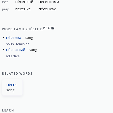
пе́сенкой
пе́сенками
inst.
пе́сенке
пе́сенках
prep.
PRO
WORD FAMILY
ПЕ́СЕНКА
пе́сенка
song
noun
feminine
пе́сенный
song
adjective
RELATED WORDS
пе́сня
song
LEARN