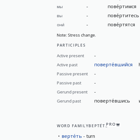
-
пове́ртимся
мы
-
пове́ртитесь
вы
-
пове́ртятся
они́
Note: Stress change.
PARTICIPLES
-
Active present
поверте́вшийся
Active past
-
Passive present
-
Passive past
-
Gerund present
поверте́вшись
Gerund past
PRO
WORD FAMILY
ВЕРТЕ́ТЬ
верте́ть
turn