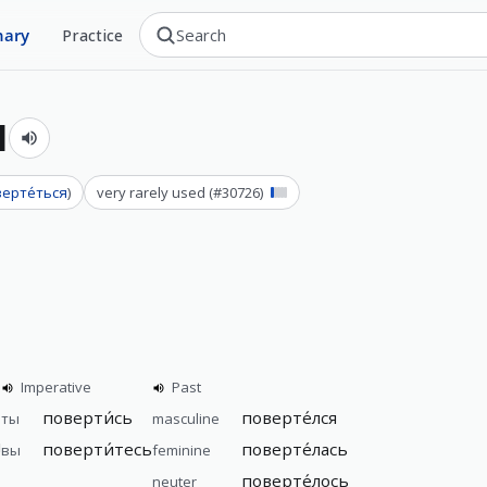
nary
Practice
я
верте́ться
)
very rarely used
(#
30726
)
Imperative
Past
поверти́сь
поверте́лся
ты
masculine
я
поверти́тесь
поверте́лась
вы
feminine
поверте́лось
neuter