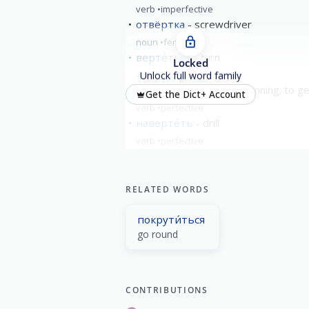
verb
imperfective
отвёртка
screwdriver
noun
feminine
верте́ться
turn
Locked
verb
imperfective
Unlock full word family
заверте́ть
to start spinning; to 
Get the Dict+ Account
verb
perfective
наверте́ть
drill
verb
perfective
show all
RELATED WORDS
покрути́ться
go round
CONTRIBUTIONS