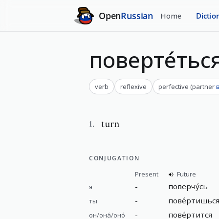
Open
Russian
Home
Dictio
поверте́тьс
verb
reflexive
perfective
(
partner
turn
1
.
CONJUGATION
Present
Future
-
поверчу́сь
я
-
пове́ртишьс
ты
-
пове́ртится
он/она́/оно́