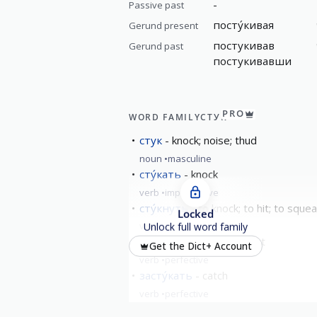
-
Passive past
посту́кивая
Gerund present
постукивав
Gerund past
постукивавши
PRO
WORD FAMILY
СТУК
стук
knock; noise; thud
noun
masculine
сту́кать
knock
verb
imperfective
сту́кнуть
to knock; to hit; to squea
Locked
verb
perfective
Unlock full word family
вы́стукать
to knock out
Get the Dict+ Account
verb
perfective
засту́кать
catch
verb
perfective