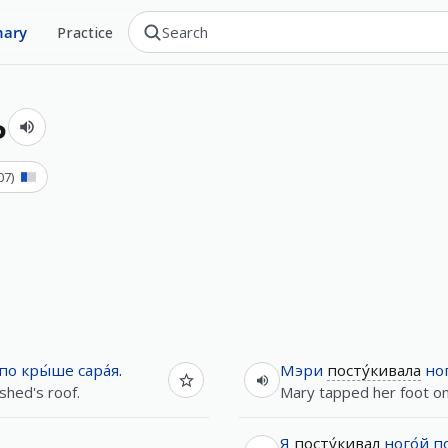
nary
Practice
ь
07
)
по
кры́ше
сара́я
.
Мэри
посту́кивала
ног
shed's roof.
Mary tapped her foot on 
Я
посту́кивал
ного́й
п