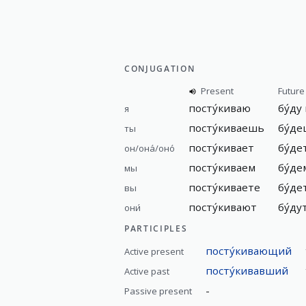
CONJUGATION
Present
Future
посту́киваю
бу́ду
я
посту́киваешь
бу́де
ты
посту́кивает
бу́де
он/она́/оно́
посту́киваем
бу́де
мы
посту́киваете
бу́де
вы
посту́кивают
бу́ду
они́
PARTICIPLES
посту́кивающий
Active present
посту́кивавший
Active past
-
Passive present