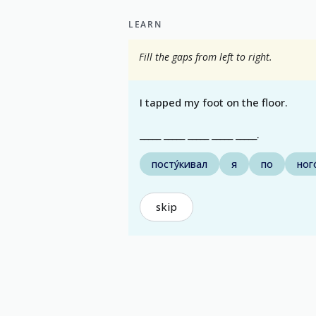
LEARN
Fill the gaps from left to right.
I tapped my foot on the floor.
_____ _____ _____ _____ _____.
посту́кивал
я
по
ног
skip