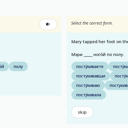
Select the correct form.
Mary tapped her foot on the
Мэри _____ ного́й по полу.
о́й
полу
посту́киваете
посту́
постукивавши
посту́
посту́киваю
постукив
посту́кивала
skip