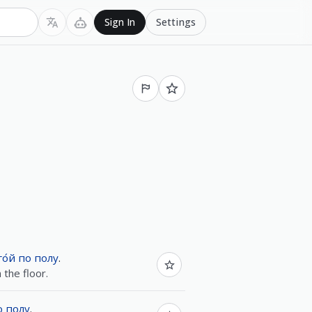
Settings
Sign In
о́й
по
полу
.
the floor.
о
полу
.