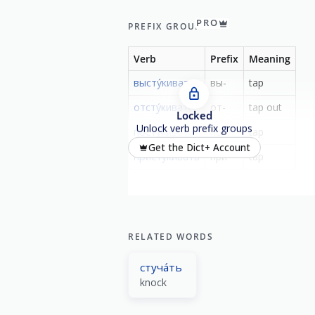
show all
PRO
PREFIX GROUP
Verb
Prefix
Meaning
высту́кивать
вы-
tap
отсту́кивать
от-
tap out
Locked
Unlock verb prefix groups
посту́кивать
по-
tap
Get the Dict+ Account
присту́кивать
при-
tap
RELATED WORDS
стуча́ть
knock