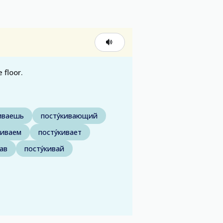
 floor.
киваешь
посту́кивающий
киваем
посту́кивает
ав
посту́кивай