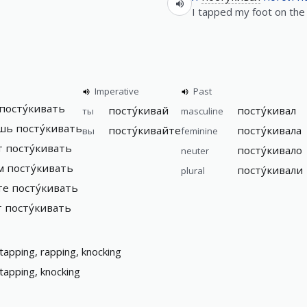
I tapped my foot on the 
Imperative
Past
 посту́кивать
посту́кивай
посту́кивал
ты
masculine
шь посту́кивать
посту́кивайте
посту́кивала
вы
feminine
т посту́кивать
посту́кивало
neuter
м посту́кивать
посту́кивали
plural
те посту́кивать
т посту́кивать
tapping, rapping, knocking
tapping, knocking