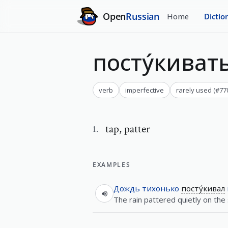
Open
Russian
Home
Dictio
посту́киват
verb
imperfective
rarely used
(#
77
tap
,
patter
1
.
EXAMPLES
Дождь
тихонько
посту́кивал
The rain pattered quietly on the 