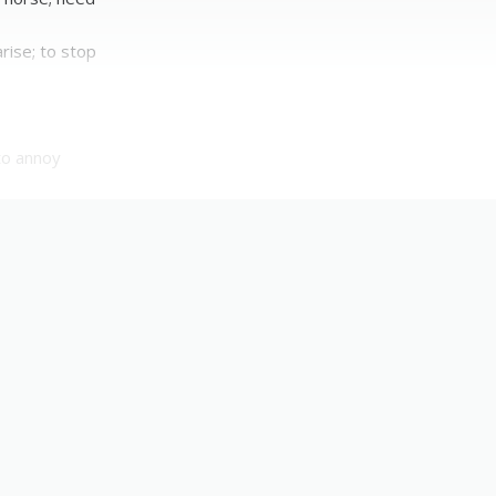
arise; to stop
 to annoy
)