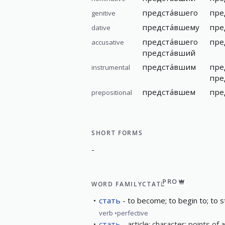
предста́вшего
пре
genitive
предста́вшему
пре
dative
предста́вшего
пре
accusative
предста́вший
предста́вшим
пре
instrumental
пре
предста́вшем
пре
prepositional
SHORT FORMS
-
PRO
WORD FAMILY
СТАТЬ
стать
to become; to begin to; to s
verb
perfective
стать
article; character; points of