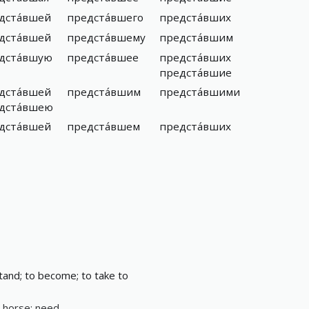
дста́вшей
предста́вшего
предста́вших
дста́вшей
предста́вшему
предста́вшим
дста́вшую
предста́вшее
предста́вших
предста́вшие
дста́вшей
предста́вшим
предста́вшими
дста́вшею
дста́вшей
предста́вшем
предста́вших
tand; to become; to take to
 a horse; need