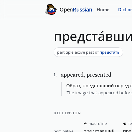
Open
Russian
Home
Dictio
предста́вш
participle active past
of
предста́ть
appeared
,
presented
1
.
Образ, представший перед е
The image that appeared before 
DECLENSION
masculine
f
предста́вший
пре
nominative