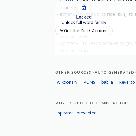
noun
feminine
встать
to get up; to rise (sun); to 
Locked
verb
perfective
Unlock full word family
уста́ть
get tired
Get the Dict+ Account
verb
perfective
доста́ть
to reach; to take; to get;
verb
perfective
show all
OTHER SOURCES (AUTO GENERATED
Wiktionary
PONS
bab.la
Reverso
MORE ABOUT THE TRANSLATIONS
appeared
presented