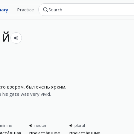
nary
Practice
ий
го взором, был очень ярким.
his gaze was very vivid.
eminine
neuter
plural
дста́вшая
предста́вшее
предста́вшие