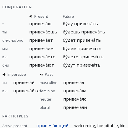
CONJUGATION
Present
Future
привеча́ю
бу́ду привеча́ть
я
привеча́ешь
бу́дешь привеча́ть
ты
привеча́ет
бу́дет привеча́ть
он/она́/оно́
привеча́ем
бу́дем привеча́ть
мы
привеча́ете
бу́дете привеча́ть
вы
привеча́ют
бу́дут привеча́ть
они́
Imperative
Past
привеча́й
привеча́л
ты
masculine
привеча́йте
привеча́ла
вы
feminine
привеча́ло
neuter
привеча́ли
plural
PARTICIPLES
привеча́ющий
welcoming, hospitable, kind,
Active present