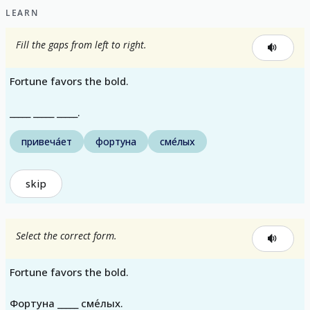
LEARN
Fill the gaps from left to right.
Fortune favors the bold.
_____ _____ _____.
привеча́ет
фортуна
сме́лых
skip
Select the correct form.
Fortune favors the bold.
Фортуна _____ сме́лых.