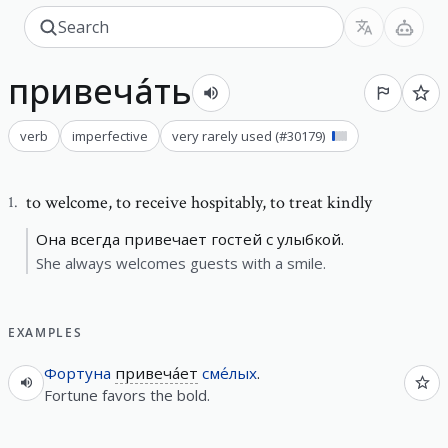
привеча́ть
verb
imperfective
very rarely used
(#
30179
)
to welcome
,
to receive hospitably, to treat kindly
1
.
Она всегда привечает гостей с улыбкой.
She always welcomes guests with a smile.
EXAMPLES
Фортуна
привеча́ет
сме́лых
.
Fortune favors the bold.