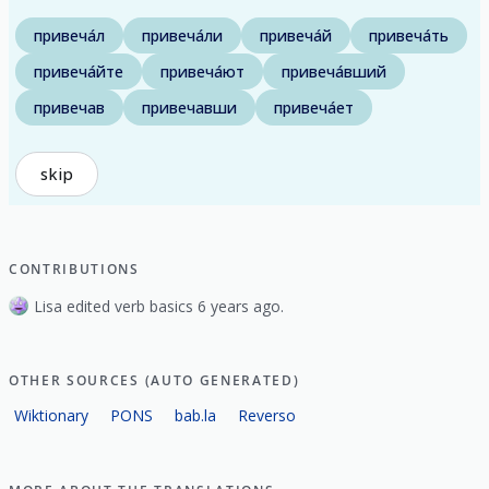
привеча́л
привеча́ли
привеча́й
привеча́ть
привеча́йте
привеча́ют
привеча́вший
привечав
привечавши
привеча́ет
skip
CONTRIBUTIONS
Lisa edited verb basics 6 years ago.
OTHER SOURCES (AUTO GENERATED)
Wiktionary
PONS
bab.la
Reverso