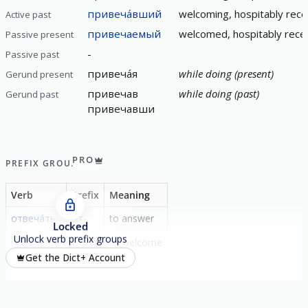
привеча́вший
welcoming, hospitably rece
Active past
привечаемый
welcomed, hospitably rece
Passive present
-
Passive past
привеча́я
while doing (present)
Gerund present
привечав
while doing (past)
Gerund past
привечавши
PRO
PREFIX GROUP
Verb
Prefix
Meaning
отвеча́ть
от-
to answer
Locked
Unlock verb prefix groups
привеча́ть
при-
to welcome
Get the Dict+ Account