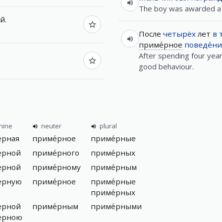
The boy was awarded a 
й.
После
четырёх
лет
в
приме́рное
поведе́н
After spending four years
good behaviour.
nine
neuter
plural
́рная
приме́рное
приме́рные
́рной
приме́рного
приме́рных
́рной
приме́рному
приме́рным
́рную
приме́рное
приме́рные
приме́рных
́рной
приме́рным
приме́рными
́рною