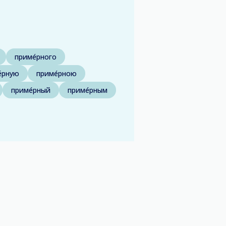
приме́рного
́рную
приме́рною
приме́рный
приме́рным