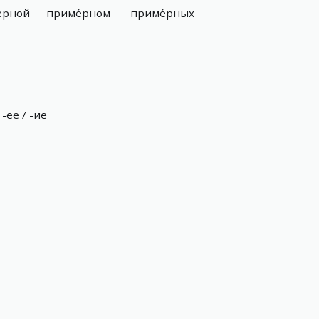
́рной
приме́рном
приме́рных
-ее / -ие