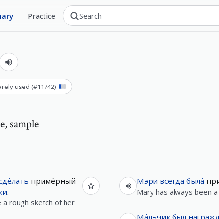
nary
Practice
arely used
(#
11742
)
e, sample
сде́лать
приме́рный
Мэри
всегда
была́
пр
́ки
.
Mary has always been a
e a rough sketch of her
Ма́льчик
был
награж