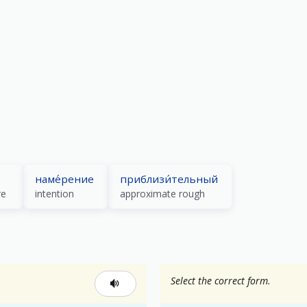
наме́рение
приблизи́тельный
re
intention
approximate rough
Select the correct form.