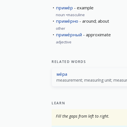
приме́р
example
noun
masculine
приме́рно
around; about
other
приме́рный
approximate
adjective
RELATED WORDS
ме́ра
measurement; measuríng unit; measu
LEARN
Fill the gaps from left to right.