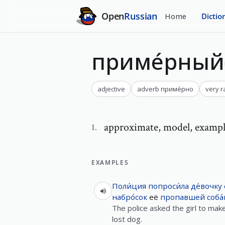
Open
Russian
Home
Dictio
приме́рный
adjective
adverb
приме́рно
very r
approximate
,
model, exampl
1
.
EXAMPLES
Поли́ция
попроси́ла
де́вочку
набро́сок
её
пропавшей
соба
The police asked the girl to mak
lost dog.