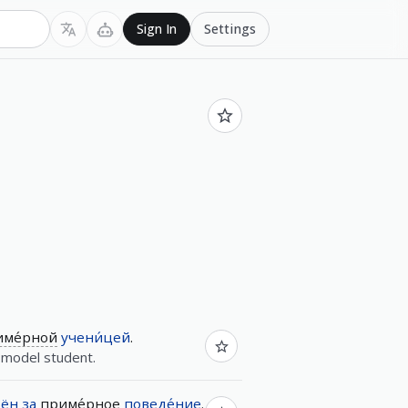
Settings
Sign In
име́рной
учени́цей
.
 model student.
дён
за
приме́рное
поведе́ние
.