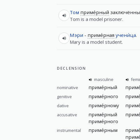
Том
приме́рный
заключённы
Tom is a model prisoner.
Мэри
-
приме́рная
учени́ца
.
Mary is a model student.
DECLENSION
masculine
femi
приме́рный
приме
nominative
приме́рного
приме
genitive
приме́рному
приме
dative
приме́рный
приме
accusative
приме́рного
приме́рным
приме
instrumental
приме