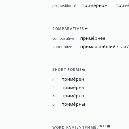
приме́рном
приме
prepositional
COMPARATIVES
приме́рнее
comparative
приме́рнейший / -ая / 
superlative
SHORT FORMS
приме́рен
m
приме́рна
f
приме́рно
n
приме́рны
pl
PRO
WORD FAMILY
ПРИМЕ́Р