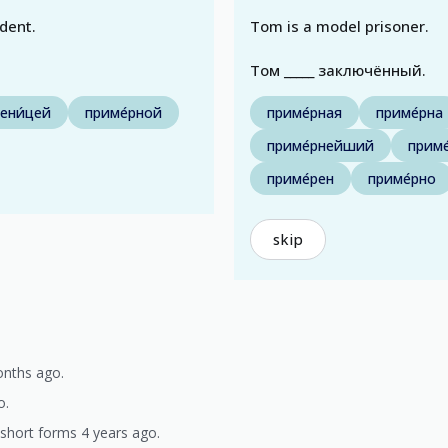
dent.
Tom is a model prisoner.
Том _____ заключённый.
ени́цей
приме́рной
приме́рная
приме́рна
приме́рнейший
приме
приме́рен
приме́рно
skip
onths ago.
o.
short forms 4 years ago.