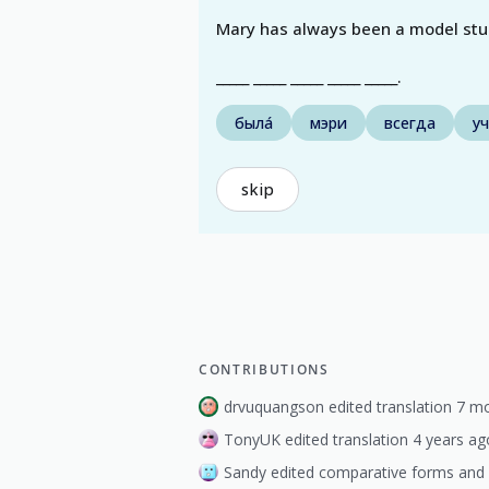
Mary has always been a model stu
_____ _____ _____ _____ _____.
была́
мэри
всегда
уч
skip
CONTRIBUTIONS
drvuquangson edited translation 7 m
TonyUK edited translation 4 years ag
Sandy edited comparative forms and 