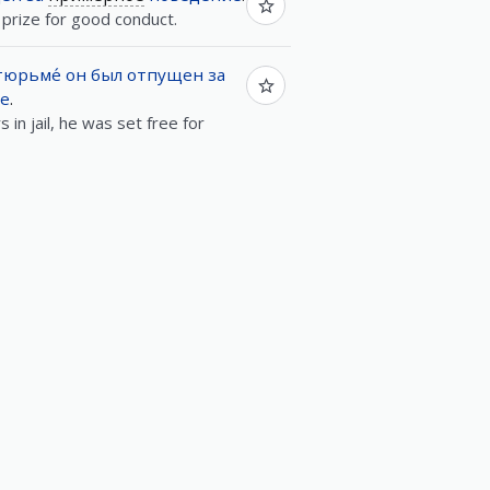
prize for good conduct.
тюрьме́
он
был
отпущен
за
ие
.
 in jail, he was set free for