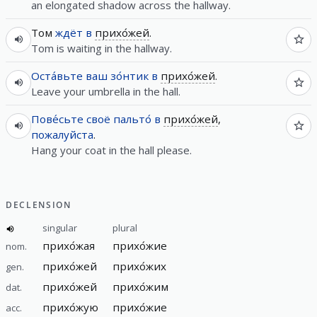
an elongated shadow across the hallway.
Том
ждёт
в
прихо́жей
.
Tom is waiting in the hallway.
Оста́вьте
ваш
зо́нтик
в
прихо́жей
.
Leave your umbrella in the hall.
Пове́сьте
своё
пальто́
в
прихо́жей
,
пожалуйста
.
Hang your coat in the hall please.
DECLENSION
singular
plural
прихо́жая
прихо́жие
nom.
прихо́жей
прихо́жих
gen.
прихо́жей
прихо́жим
dat.
прихо́жую
прихо́жие
acc.