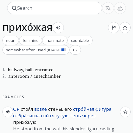
прихо́жая
noun
feminine
inanimate
countable
somewhat often used
(#
3489
)
C2
hallway
,
hall, entrance
1
.
anteroom / antechamber
2
.
EXAMPLES
Он
стоя́л
возле
стены, его
стро́йная
фигу́ра
отбра́сывала
вы́тянутую
тень
через
прихо́жую
.
He stood from the wall, his slender figure casting