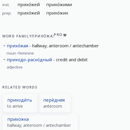
прихо́жей
прихо́жими
inst.
прихо́жей
прихо́жих
prep.
PRO
WORD FAMILY
ПРИХО́ЖАЯ
прихо́жая
hallway; anteroom / antechamber
noun
feminine
приходо-расхо́дный
credit and debit
adjective
RELATED WORDS
приходи́ть
пере́дняя
to arrive
anteroom
прихожка
hallway; anteroom / antechamber