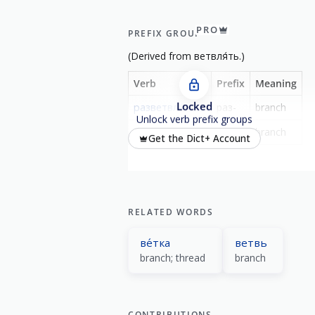
PRO
PREFIX GROUP
(
Derived from
ветвля́ть
.)
Verb
Prefix
Meaning
Locked
разветвля́ть
раз-
branch
Unlock verb prefix groups
разветвля́ться
-
branch
Get the Dict+ Account
RELATED WORDS
ве́тка
ветвь
branch; thread
branch
CONTRIBUTIONS