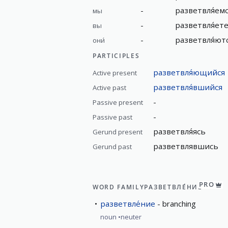
-
разветвля́ем
мы
-
разветвля́ет
вы
-
разветвля́ют
они́
PARTICIPLES
разветвля́ющийся
Active present
разветвля́вшийся
Active past
-
Passive present
-
Passive past
разветвля́ясь
Gerund present
разветвлявшись
Gerund past
PRO
WORD FAMILY
РАЗВЕТВЛЕ́НИЕ
разветвле́ние
branching
noun
neuter