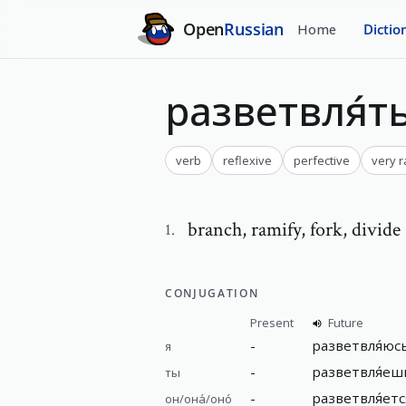
Open
Russian
Home
Dictio
разветвля́т
verb
reflexive
perfective
very r
branch
,
ramify, fork, divide
1
.
CONJUGATION
Present
Future
-
разветвля́юс
я
-
разветвля́еш
ты
-
разветвля́етс
он/она́/оно́