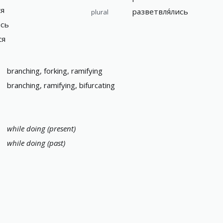
ся
разветвля́лись
plural
есь
ся
branching, forking, ramifying
branching, ramifying, bifurcating
while doing (present)
while doing (past)