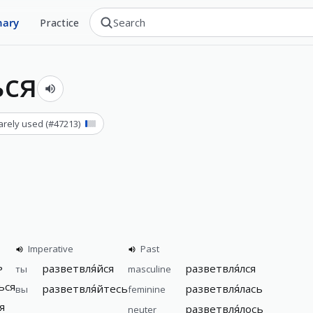
nary
Practice
ься
arely used
(#
47213
)
Imperative
Past
ь
разветвля́йся
разветвля́лся
ты
masculine
ься
разветвля́йтесь
разветвля́лась
вы
feminine
я
разветвля́лось
neuter