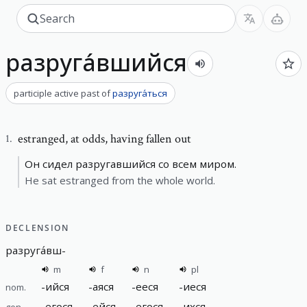
разруга́вшийся
participle active past
of
разруга́ться
estranged
,
at odds, having fallen out
1
.
Он сидел разругавшийся со всем миром.
He sat estranged from the whole world.
DECLENSION
разруга́вш
-
m
f
n
pl
-
ийся
-
аяся
-
ееся
-
иеся
nom.
-
егося
-
ейся
-
егося
-
ихся
gen.