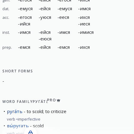
-
емуся
-
ейся
-
емуся
-
имся
dat.
-
егося
-
уюся
-
ееся
-
ихся
acc.
-
ийся
-
иеся
-
имся
-
ейся
-
имся
-
имися
inst.
-
еюся
-
емся
-
ейся
-
емся
-
ихся
prep.
SHORT FORMS
-
PRO
WORD FAMILY
РУГА́ТЬ
руга́ть
to scold; to criticize
verb
imperfective
вы́ругать
scold
verb
perfective