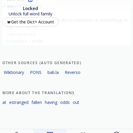
заруга́ть
scold
Locked
verb
perfective
Unlock full word family
обруга́ть
harshly speak about someone or something; to
Get the Dict+ Account
call rude names
verb
perfective
отруга́ть
scold
verb
perfective
show all
OTHER SOURCES (AUTO GENERATED)
Wiktionary
PONS
bab.la
Reverso
MORE ABOUT THE TRANSLATIONS
at
estranged
fallen
having
odds
out