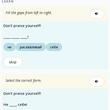
LEARN
Fill the gaps from left to right.
Don't praise yourself!
_____ _____ _____!
не
расхва́ливай
себя
skip
Select the correct form.
Don't praise yourself!
Не _____ себя!