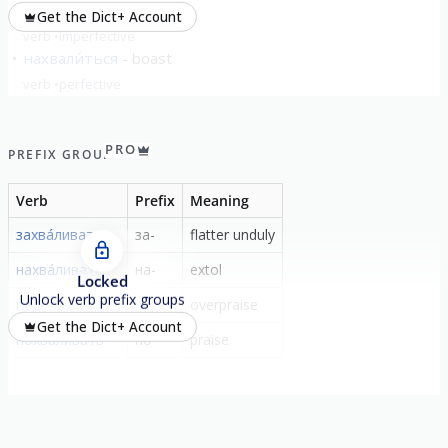
хвали́ться
boast
Get the Dict+ Account
verb
imperfective
нахвали́ться
boast
verb
perfective
PRO
PREFIX GROUP
Verb
Prefix
Meaning
захва́ливать
за-
flatter unduly
нахва́ливать
на-
extol
Locked
Unlock verb prefix groups
перехва́ливать
пере-
overpraise
Get the Dict+ Account
похва́ливать
по-
praise