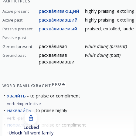
PARTICIPLES
расхва́ливающий
highly praising, extolling
Active present
расхва́ливавший
highly praising, extolling
Active past
расхва́ливаемый
praised, extolled, laude
Passive present
-
Passive past
расхва́ливая
while doing (present)
Gerund present
расхваливав
while doing (past)
Gerund past
расхваливавши
PRO
WORD FAMILY
ХВАЛИ́ТЬ
хвали́ть
to praise or compliment
verb
imperfective
нахвали́ть
to praise highly
verb
perfective
похвали́ть
to praise or compliment
Locked
verb
perfective
Unlock full word family