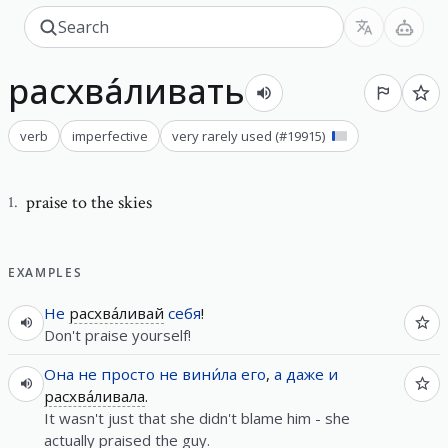
расхва́ливать
verb
imperfective
very rarely used
(#
19915
)
praise to the skies
1
.
EXAMPLES
Не
расхва́ливай
себя
!
Don't praise yourself!
Она
не
просто
не
вини́ла
его
,
а
даже
и
расхва́ливала
.
It wasn't just that she didn't blame him - she
actually praised the guy.