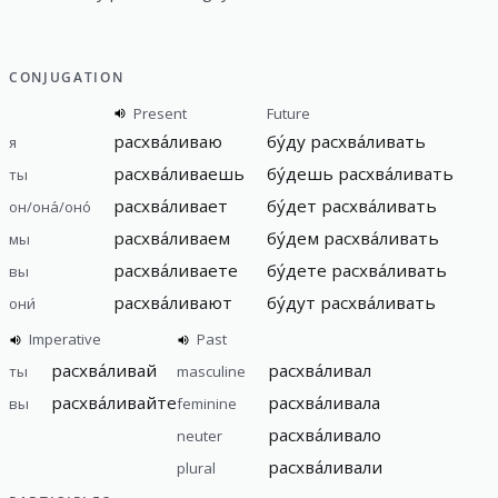
CONJUGATION
Present
Future
расхва́ливаю
бу́ду расхва́ливать
я
расхва́ливаешь
бу́дешь расхва́ливать
ты
расхва́ливает
бу́дет расхва́ливать
он/она́/оно́
расхва́ливаем
бу́дем расхва́ливать
мы
расхва́ливаете
бу́дете расхва́ливать
вы
расхва́ливают
бу́дут расхва́ливать
они́
Imperative
Past
расхва́ливай
расхва́ливал
ты
masculine
расхва́ливайте
расхва́ливала
вы
feminine
расхва́ливало
neuter
расхва́ливали
plural