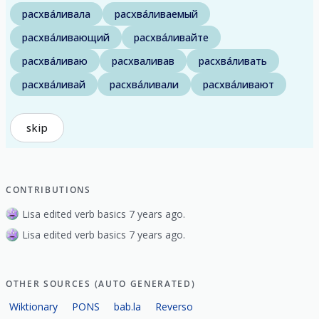
расхва́ливала
расхва́ливаемый
расхва́ливающий
расхва́ливайте
расхва́ливаю
расхваливав
расхва́ливать
расхва́ливай
расхва́ливали
расхва́ливают
skip
CONTRIBUTIONS
Lisa edited verb basics 7 years ago.
Lisa edited verb basics 7 years ago.
OTHER SOURCES (AUTO GENERATED)
Wiktionary
PONS
bab.la
Reverso