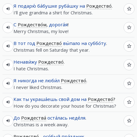
Я
подарю́
ба́бушке
руба́шку
на
Рождество́
.
I'll give grandma a shirt for Christmas.
С
Рождество́м
,
дорога́я
!
Merry Christmas, my love!
В
тот
год
Рождество́
вы́пало
на
суббо́ту
.
Christmas fell on Saturday that year.
Ненави́жу
Рождество́
.
I hate Christmas.
Я
никогда
не
люби́л
Рождество́
.
I never liked Christmas.
Как
ты
украша́ешь
свой
дом
на
Рождество́
?
How do you decorate your house for Christmas?
До
Рождества́
оста́лась
неде́ля
.
Christmas is a week away.
Рождество́
-
осо́бый
пра́здник
.