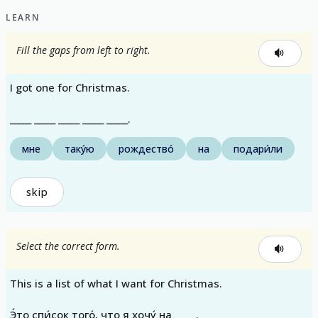
LEARN
Fill the gaps from left to right.
I got one for Christmas.
_____ _____ _____ _____ _____.
мне
таку́ю
рождество́
на
подари́ли
skip
Select the correct form.
This is a list of what I want for Christmas.
Э́то спи́сок того́, что я хочу́ на _____.