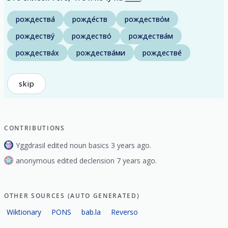
рождества́
рожде́ств
рождество́м
рождеству́
рождество́
рождества́м
рождества́х
рождества́ми
рождестве́
skip
CONTRIBUTIONS
Yggdrasil edited noun basics 3 years ago.
anonymous edited declension 7 years ago.
OTHER SOURCES (AUTO GENERATED)
Wiktionary
PONS
bab.la
Reverso