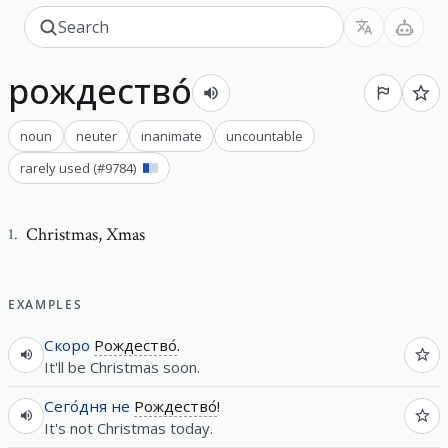
рождество́
noun
neuter
inanimate
uncountable
rarely used
(#
9784
)
Christmas
,
Xmas
1
.
EXAMPLES
Скоро
Рождество́
.
It'll be Christmas soon.
Сего́дня
не
Рождество́
!
It's not Christmas today.