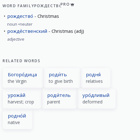
PRO
WORD FAMILY
РОЖДЕСТВО́
рождество́
Christmas
noun
neuter
рожде́ственский
Christmas (adj)
adjective
RELATED WORDS
Богоро́дица
роди́ть
родня́
the Virgin
to give birth
relatives
урожа́й
роди́тель
уро́дливый
harvest; crop
parent
deformed
родно́й
native