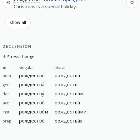
Christmas is a special holiday.
show all
DECLENSION
⚠️
Stress change.
singular
plural
рождество́
рождества́
nom.
рождества́
рожде́ств
gen.
рождеству́
рождества́м
dat.
рождество́
рождества́
acc.
рождество́м
рождества́ми
inst.
рождестве́
рождества́х
prep.