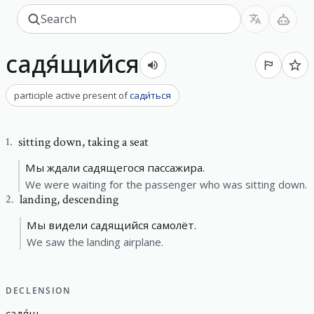
садя́щийся
participle active present
of
сади́ться
sitting down
,
taking a seat
1
.
Мы ждали садящегося пассажира.
We were waiting for the passenger who was sitting down.
landing
,
descending
2
.
Мы видели садящийся самолёт.
We saw the landing airplane.
DECLENSION
садя́щ
-