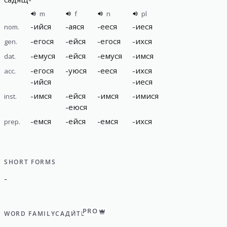
m
f
n
pl
-
ийся
-
аяся
-
ееся
-
иеся
nom.
-
егося
-
ейся
-
егося
-
ихся
gen.
-
емуся
-
ейся
-
емуся
-
имся
dat.
-
егося
-
уюся
-
ееся
-
ихся
acc.
-
ийся
-
иеся
-
имся
-
ейся
-
имся
-
имися
inst.
-
еюся
-
емся
-
ейся
-
емся
-
ихся
prep.
SHORT FORMS
-
PRO
WORD FAMILY
САДИ́ТЬ