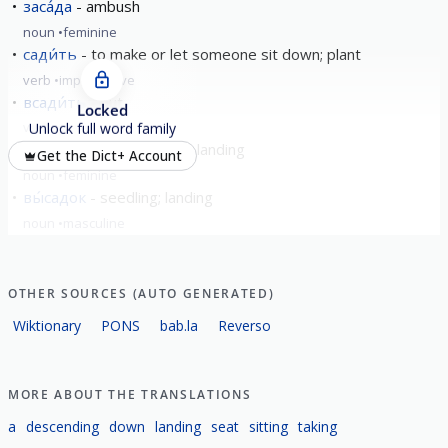
заса́да
ambush
noun
feminine
сади́ть
to make or let someone sit down; plant
verb
imperfective
всади́ть
put
Locked
verb
perfective
Unlock full word family
вы́садка
planting (out); landing
Get the Dict+ Account
noun
feminine
вы́садок
seedling; landing
noun
masculine
show all
OTHER SOURCES (AUTO GENERATED)
Wiktionary
PONS
bab.la
Reverso
MORE ABOUT THE TRANSLATIONS
a
descending
down
landing
seat
sitting
taking