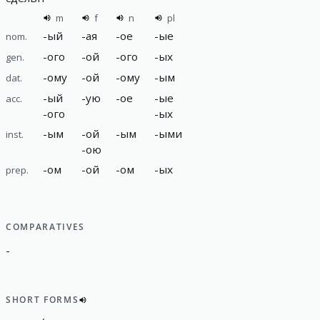
m
f
n
pl
-
ый
-
ая
-
ое
-
ые
nom.
-
ого
-
ой
-
ого
-
ых
gen.
-
ому
-
ой
-
ому
-
ым
dat.
-
ый
-
ую
-
ое
-
ые
acc.
-
ого
-
ых
-
ым
-
ой
-
ым
-
ыми
inst.
-
ою
-
ом
-
ой
-
ом
-
ых
prep.
COMPARATIVES
-
SHORT FORMS