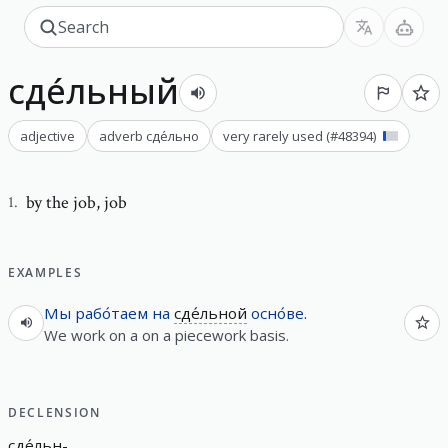
сде́льный
adjective
adverb
сде́льно
very rarely used
(#
48394
)
by the job
,
job
1
.
EXAMPLES
Мы
рабо́таем
на
сде́льной
осно́ве
.
We work on a on a piecework basis.
DECLENSION
сде́льн
-