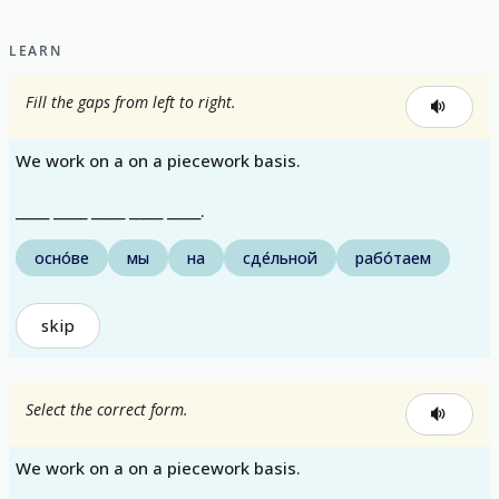
LEARN
Fill the gaps from left to right.
We work on a on a piecework basis.
_____ _____ _____ _____ _____.
осно́ве
мы
на
сде́льной
рабо́таем
skip
Select the correct form.
We work on a on a piecework basis.