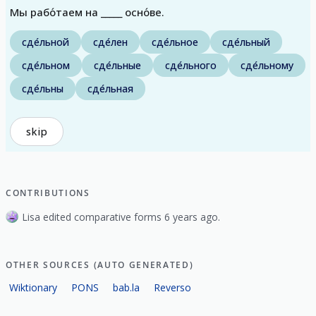
Мы рабо́таем на _____ осно́ве.
сде́льной
сде́лен
сде́льное
сде́льный
сде́льном
сде́льные
сде́льного
сде́льному
сде́льны
сде́льная
skip
CONTRIBUTIONS
Lisa edited comparative forms 6 years ago.
OTHER SOURCES (AUTO GENERATED)
Wiktionary
PONS
bab.la
Reverso