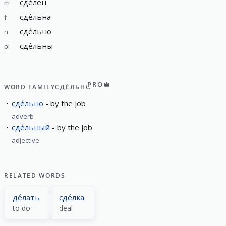
сде́лен
m
сде́льна
f
сде́льно
n
сде́льны
pl
PRO
WORD FAMILY
СДЕ́ЛЬНО
сде́льно
by the job
adverb
сде́льный
by the job
adjective
RELATED WORDS
де́лать
сде́лка
to do
deal