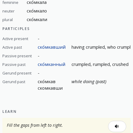
ско́мкала
feminine
ско́мкало
neuter
ско́мкали
plural
PARTICIPLES
-
Active present
ско́мкавший
having crumpled, who crumpl
Active past
-
Passive present
ско́мканный
crumpled, rumpled, crushed
Passive past
-
Gerund present
ско́мкав
while doing (past)
Gerund past
скомкавши
LEARN
Fill the gaps from left to right.