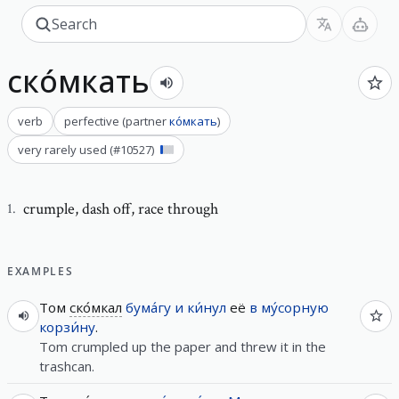
ско́мкать
verb
perfective
(
partner
ко́мкать
)
very rarely used
(#
10527
)
crumple
,
dash off, race through
1
.
EXAMPLES
Том
ско́мкал
бума́гу
и
ки́нул
её
в
му́сорную
корзи́ну
.
Tom crumpled up the paper and threw it in the
trashcan.