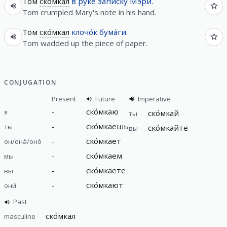
Том
ско́мкал
в
руке́
запи́ску
Мэри
.
Tom crumpled Mary's note in his hand.
Том
ско́мкал
клочо́к
бума́ги
.
Tom wadded up the piece of paper.
CONJUGATION
Present
Future
Imperative
-
ско́мкаю
я
ско́мкай
ты
-
ско́мкаешь
ты
ско́мкайте
вы
-
ско́мкает
он/она́/оно́
-
ско́мкаем
мы
-
ско́мкаете
вы
-
ско́мкают
они́
Past
ско́мкал
masculine