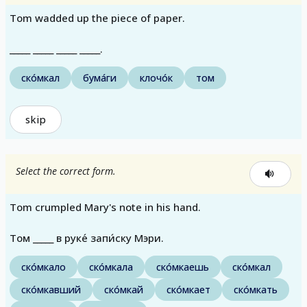
Tom wadded up the piece of paper.
_____ _____ _____ _____.
ско́мкал
бума́ги
клочо́к
том
skip
Select the correct form.
Tom crumpled Mary's note in his hand.
Том _____ в руке́ запи́ску Мэри.
ско́мкало
ско́мкала
ско́мкаешь
ско́мкал
ско́мкавший
ско́мкай
ско́мкает
ско́мкать