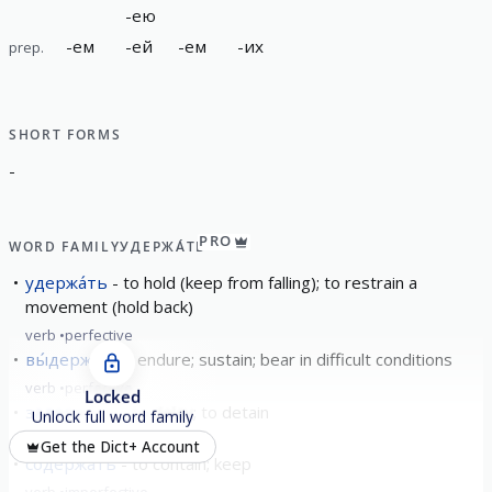
-
ею
-
ем
-
ей
-
ем
-
их
prep.
SHORT FORMS
-
PRO
WORD FAMILY
УДЕРЖА́ТЬ
удержа́ть
to hold (keep from falling); to restrain a
movement (hold back)
verb
perfective
вы́держать
endure; sustain; bear in difficult conditions
verb
perfective
Locked
задержа́ть
to delay; to detain
Unlock full word family
verb
perfective
Get the Dict+ Account
содержа́ть
to contain; keep