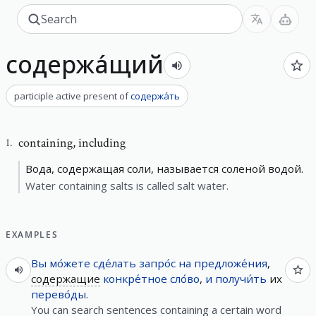
содержа́щий
participle active present
of
содержа́ть
containing
,
including
1
.
Вода, содержащая соли, называется соленой водой.
Water containing salts is called salt water.
EXAMPLES
Вы
мо́жете
сде́лать
запро́с
на
предложе́ния
,
содержащие
конкре́тное
сло́во
,
и
получи́ть
их
перево́ды
.
You can search sentences containing a certain word