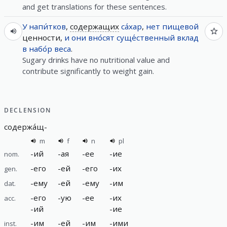
and get translations for these sentences.
У
напи́тков
,
содержащих
са́хар
,
нет
пищевой
ценности,
и
они
вно́сят
суще́ственный
вклад
в
набо́р
веса
.
Sugary drinks have no nutritional value and
contribute significantly to weight gain.
DECLENSION
содержа́щ
-
m
f
n
pl
-
ий
-
ая
-
ее
-
ие
nom.
-
его
-
ей
-
его
-
их
gen.
-
ему
-
ей
-
ему
-
им
dat.
-
его
-
ую
-
ее
-
их
acc.
-
ий
-
ие
-
им
-
ей
-
им
-
ими
inst.