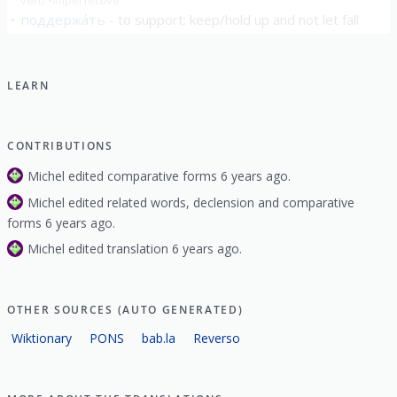
verb
imperfective
поддержа́ть
to support; keep/hold up and not let fall
verb
perfective
show all
LEARN
CONTRIBUTIONS
Michel edited comparative forms 6 years ago.
Michel edited related words, declension and comparative
forms 6 years ago.
Michel edited translation 6 years ago.
OTHER SOURCES (AUTO GENERATED)
Wiktionary
PONS
bab.la
Reverso