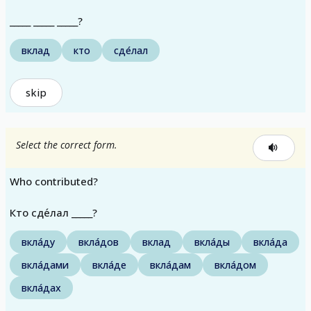
_____ _____ _____?
вклад
кто
сде́лал
skip
Select the correct form.
Who contributed?
Кто сде́лал _____?
вкла́ду
вкла́дов
вклад
вкла́ды
вкла́да
вкла́дами
вкла́де
вкла́дам
вкла́дом
вкла́дах