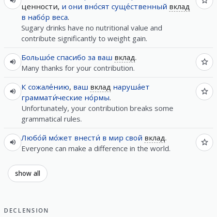
ценности,
и
они
вно́сят
суще́ственный
вклад
в
набо́р
веса
.
Sugary drinks have no nutritional value and
contribute significantly to weight gain.
Большо́е
спасибо
за
ваш
вклад
.
Many thanks for your contribution.
К сожале́нию
,
ваш
вклад
наруша́ет
граммати́ческие
но́рмы
.
Unfortunately, your contribution breaks some
grammatical rules.
Любо́й
мо́жет
внести́
в
мир
свой
вклад
.
Everyone can make a difference in the world.
show all
DECLENSION