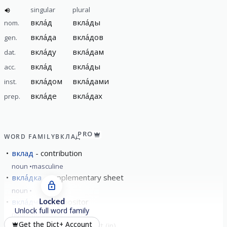
singular
plural
вкла́д
вкла́ды
nom.
вкла́да
вкла́дов
gen.
вкла́ду
вкла́дам
dat.
вкла́д
вкла́ды
acc.
вкла́дом
вкла́дами
inst.
вкла́де
вкла́дах
prep.
PRO
WORD FAMILY
ВКЛАД
вклад
contribution
noun
masculine
вкла́дка
supplementary sheet
noun
Locked
вкла́дчик
depositor
Unlock full word family
noun
masculine
Get the Dict+ Account
вкла́дываться
to invest (in)