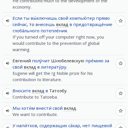
He contributed much to the development of the
economy.
Если
ты
вы́ключишь
свой
компью́тер
прямо
сейчас
, то
внесешь
вклад
в
предотвраще́ние
глоба́льного
потепле́ния
.
If you turned off your computer right now, you
would contribute to the prevention of global
warming.
Евгений
полу́чит
Шнобелевскую
пре́мию
за
свой
вклад
в
литерату́ру
.
Eugene will get the Ig Noble prize for his
contribution to literature.
Вносите
вклад
в
Татоэбу.
Contribute to Tatoeba.
Мы
хоти́м
внести́
свой
вклад
.
We want to contribute.
У
напи́тков
,
содержащих
са́хар
,
нет
пищевой