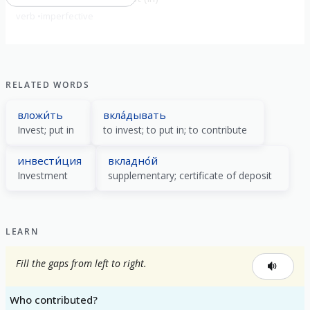
verb
imperfective
RELATED WORDS
вложи́ть
вкла́дывать
Invest; put in
to invest; to put in; to contribute
инвести́ция
вкладно́й
Investment
supplementary; certificate of deposit
LEARN
Fill the gaps from left to right.
Who contributed?