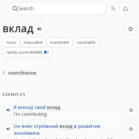
вклад
noun
masculine
inanimate
countable
rarely used
(#
6496
)
contribution
1
.
EXAMPLES
Я
вношу́
свой
вклад
.
I'm contributing.
Он
внёс
огро́мный
вклад
в
разви́тие
эконо́мики
.