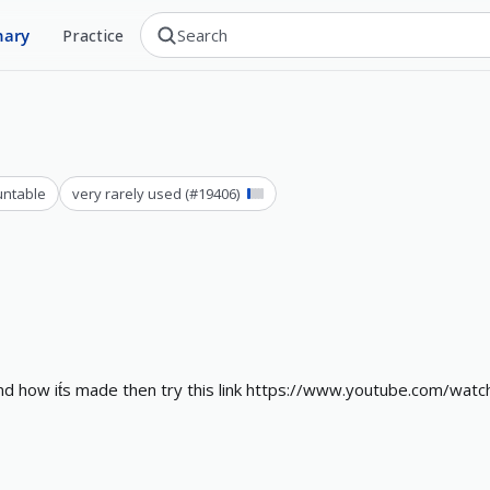
nary
Practice
ntable
very rarely used
(#
19406
)
n
d
h
o
w
i
t
s
m
a
d
e
t
h
e
n
t
r
y
t
h
i
s
l
i
n
k
h
t
t
p
s
:
/
/
w
w
w
.
y
o
u
t
u
b
e
.
c
o
m
/
w
a
t
c