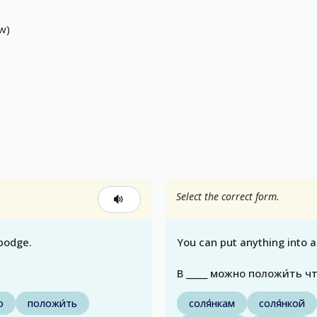
w)
Select the correct form.
podge.
You can put anything into 
В _____ можно положи́ть ч
о
положи́ть
соля́нкам
соля́нкой