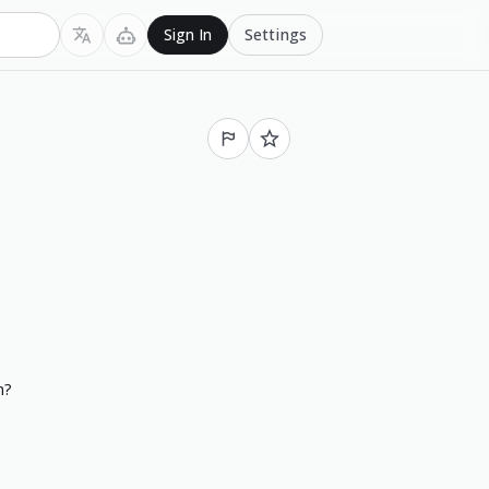
Settings
Sign In
h
?