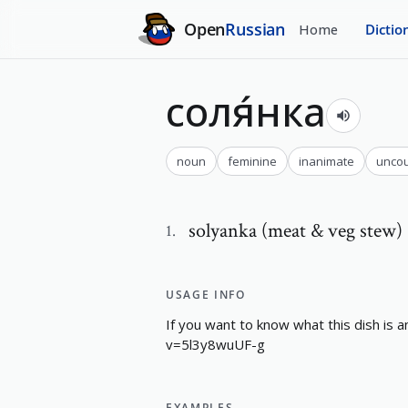
Open
Russian
Home
Dictio
соля́нка
noun
feminine
inanimate
uncou
solyanka (meat & veg stew)
1
.
USAGE INFO
I
f
y
o
u
w
a
n
t
t
o
k
n
o
w
w
h
a
t
t
h
i
s
d
i
s
h
i
s
a
v
=
5
l
3
y
8
w
u
U
F
-
g
EXAMPLES