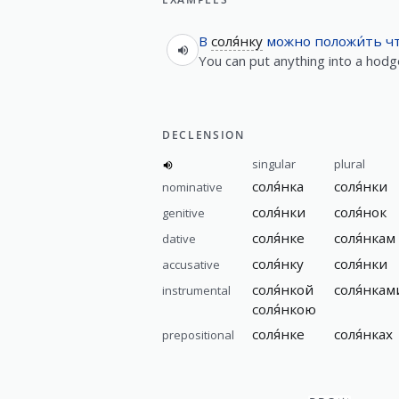
В
соля́нку
можно
положи́ть
ч
You can put anything into a hod
DECLENSION
singular
plural
соля́нка
соля́нки
nominative
соля́нки
соля́нок
genitive
соля́нке
соля́нкам
dative
соля́нку
соля́нки
accusative
соля́нкой
соля́нкам
instrumental
соля́нкою
соля́нке
соля́нках
prepositional