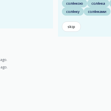
соля́нкою
соля́нка
соля́нку
соля́нками
skip
 ago.
 ago.
)