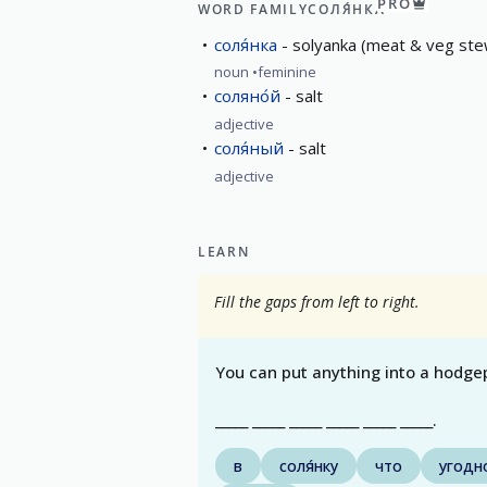
PRO
WORD FAMILY
СОЛЯ́НКА
соля́нка
solyanka (meat & veg ste
noun
feminine
соляно́й
salt
adjective
соля́ный
salt
adjective
LEARN
Fill the gaps from left to right.
You can put anything into a hodge
_____ _____ _____ _____ _____ _____.
в
соля́нку
что
угодн