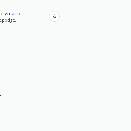
то
угодно
.
gepodge.
и