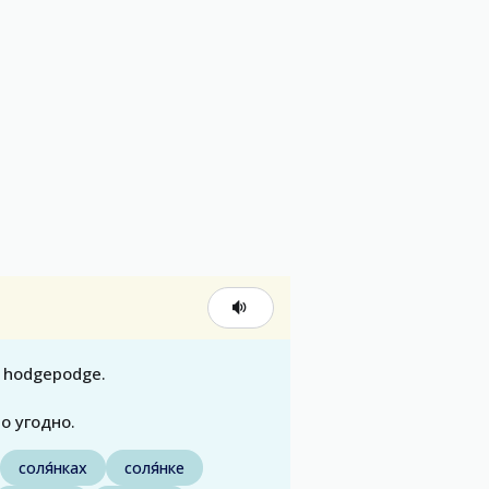
a hodgepodge.
то угодно.
соля́нках
соля́нке