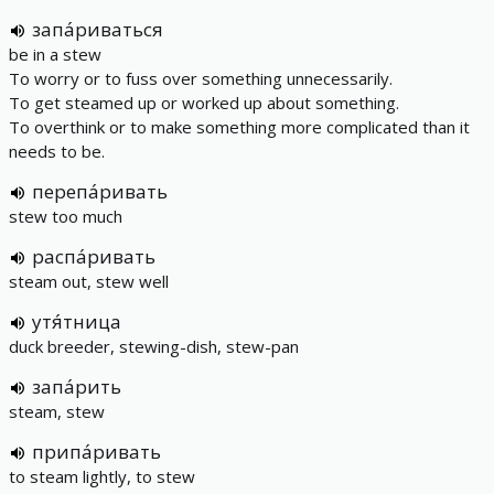
запа́риваться
be in a stew
To worry or to fuss over something unnecessarily.
To get steamed up or worked up about something.
To overthink or to make something more complicated than it
needs to be.
перепа́ривать
stew too much
распа́ривать
steam out, stew well
утя́тница
duck breeder, stewing-dish, stew-pan
запа́рить
steam, stew
припа́ривать
to steam lightly, to stew