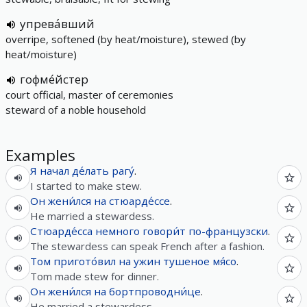
упрева́вший
overripe, softened (by heat/moisture), stewed (by
heat/moisture)
гофме́йстер
court official, master of ceremonies
steward of a noble household
Examples
Я
начал
де́лать
рагу́
.
I started to make stew.
Он
жени́лся
на
стюарде́ссе
.
He married a stewardess.
Стюарде́сса
немного
говори́т
по-французски
.
The stewardess can speak French after a fashion.
Том
пригото́вил
на
ужин
тушеное
мя́со
.
Tom made stew for dinner.
Он
жени́лся
на
бортпроводни́це
.
He married a stewardess.