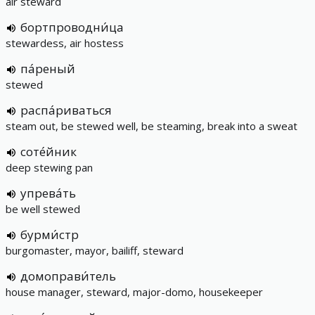
air steward
бортпроводни́ца
stewardess, air hostess
па́реный
stewed
распа́риваться
steam out, be stewed well, be steaming, break into a sweat
соте́йник
deep stewing pan
упрева́ть
be well stewed
бурми́стр
burgomaster, mayor, bailiff, steward
домоправи́тель
house manager, steward, major-domo, housekeeper