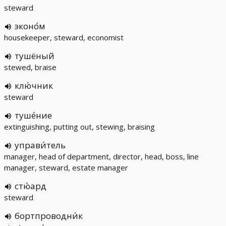
steward
эконо́м
housekeeper, steward, economist
тушёный
stewed, braise
клю́чник
steward
туше́ние
extinguishing, putting out, stewing, braising
управи́тель
manager, head of department, director, head, boss, line
manager, steward, estate manager
стю́ард
steward
бортпроводни́к