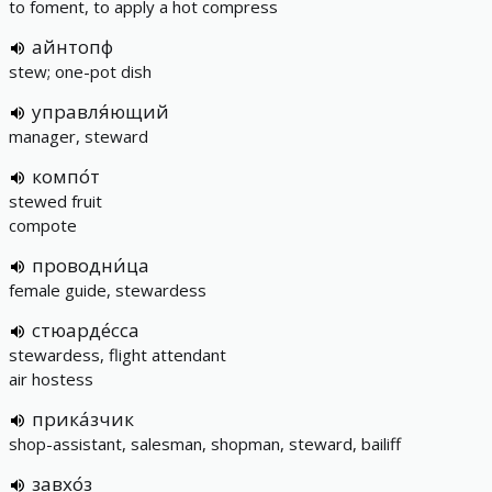
to foment, to apply a hot compress
айнтопф
stew; one-pot dish
управля́ющий
manager, steward
компо́т
stewed fruit
compote
проводни́ца
female guide, stewardess
стюарде́сса
stewardess, flight attendant
air hostess
прика́зчик
shop-assistant, salesman, shopman, steward, bailiff
завхо́з