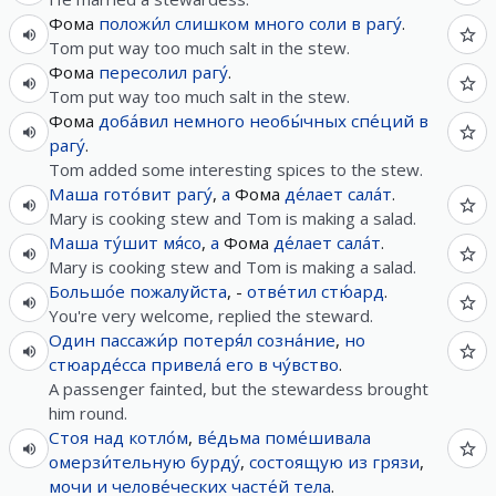
Фома
положи́л
слишком
много
соли
в
рагу́
.
Tom put way too much salt in the stew.
Фома
пересолил
рагу́
.
Tom put way too much salt in the stew.
Фома
доба́вил
немного
необы́чных
спе́ций
в
рагу́
.
Tom added some interesting spices to the stew.
Маша
гото́вит
рагу́
,
а
Фома
де́лает
сала́т
.
Mary is cooking stew and Tom is making a salad.
Маша
ту́шит
мя́со
,
а
Фома
де́лает
сала́т
.
Mary is cooking stew and Tom is making a salad.
Большо́е
пожалуйста
, -
отве́тил
стю́ард
.
You're very welcome, replied the steward.
Один
пассажи́р
потеря́л
созна́ние
,
но
стюарде́сса
привела́
его
в
чу́вство
.
A passenger fainted, but the stewardess brought
him round.
Стоя
над
котло́м
,
ве́дьма
поме́шивала
омерзи́тельную
бурду́
,
состоящую
из
грязи
,
мочи
и
челове́ческих
часте́й
тела
.