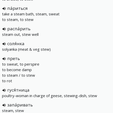
па́риться
take a steam bath, steam, sweat
to steam, to stew
распа́рить
steam out, stew well
соля́нка
solyanka (meat & veg stew)
преть
to sweat, to perspire
to become damp
to steam / to stew
to rot
гуся́тница
poultry-woman in charge of geese, stewing-dish, stew
запа́ривать
steam, stew