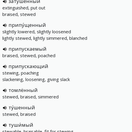
зату́шенный
extinguished, put out
braised, stewed
припу́щенный
slightly lowered, slightly loosened
lightly stewed, lightly simmered, blanched
припускаемый
braised, stewed, poached
припускающий
stewing, poaching
slackening, loosening, giving slack
томлённый
stewed, braised, simmered
ту́шенный
stewed, braised
туши́мый
stewable, braisable, fit for stewing