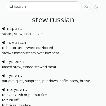
stew
russian
па́рить
steam, stew, soar, hover
томи́ться
to be tortured/worn out/bored
stew/simmer/steam over low heat
тушёнка
tinned stew, tinned stewed meat
туши́ть
put out, quell, suppress, put down, stifle, stew, braise
потуши́ть
to extinguish or put out fire
to turn off
to braise, to stew