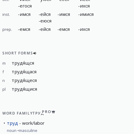
-
егося
-
ихся
-
имся
-
ейся
-
имся
-
имися
inst.
-
еюся
-
емся
-
ейся
-
емся
-
ихся
prep.
SHORT FORMS
трудя́щся
m
трудя́щася
f
трудя́щеся
n
трудя́щися
pl
PRO
WORD FAMILY
ТРУД
труд
work/labor
noun
masculine