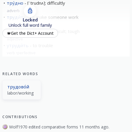
тру́дно
[ˈtrudnʌ]; difficultly
adverb
труди́ть
to make someone work
Locked
verb
imperfective
Unlock full word family
тру́дный
[ˈtrudnɨɪ̯]; difficult; tough
Get the Dict+ Account
adjective
утруди́ть
to trouble
verb
perfective
show all
RELATED WORDS
трудово́й
labor/working
CONTRIBUTIONS
Wolf1970 edited comparative forms 11 months ago.