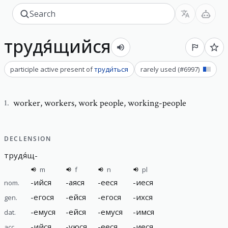
трудя́щийся
participle active present
of
труди́ться
rarely used
(#
6997
)
worker
,
workers, work people, working-people
1
.
DECLENSION
трудя́щ
-
m
f
n
pl
-
ийся
-
аяся
-
ееся
-
иеся
nom.
-
егося
-
ейся
-
егося
-
ихся
gen.
-
емуся
-
ейся
-
емуся
-
имся
dat.
-
ийся
-
уюся
-
ееся
-
иеся
acc.