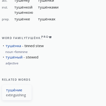
тушёнку
тушёнки
acc.
тушёнкой
тушёнками
inst.
тушёнкою
тушёнке
тушёнках
prep.
PRO
WORD FAMILY
ТУШЁНКА
тушёнка
tinned stew
noun
feminine
тушёный
stewed
adjective
RELATED WORDS
туше́ние
extinguishing