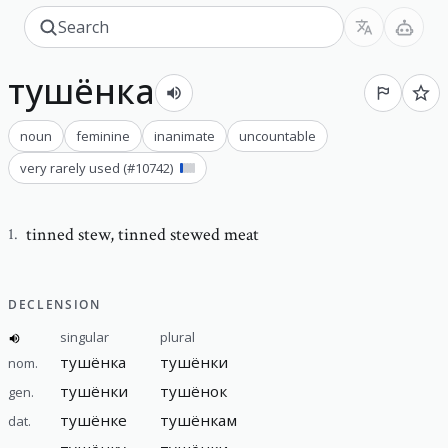
тушёнка
noun
feminine
inanimate
uncountable
very rarely used
(#
10742
)
tinned stew
,
tinned stewed meat
1
.
DECLENSION
singular
plural
тушёнка
тушёнки
nom.
тушёнки
тушёнок
gen.
тушёнке
тушёнкам
dat.