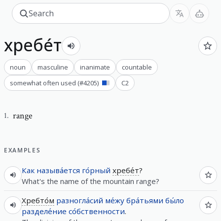
хребе́т
noun
masculine
inanimate
countable
somewhat often used
(#
4205
)
C2
range
1
.
EXAMPLES
Как
называ́ется
го́рный
хребе́т
?
What's the name of the mountain range?
Хребто́м
разногла́сий
ме́жу
бра́тьями
бы́ло
разделе́ние
со́бственности
.