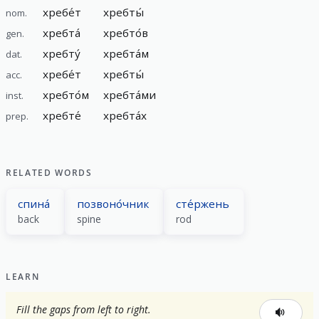
хребе́т
хребты́
nom.
хребта́
хребто́в
gen.
хребту́
хребта́м
dat.
хребе́т
хребты́
acc.
хребто́м
хребта́ми
inst.
хребте́
хребта́х
prep.
RELATED WORDS
спина́
позвоно́чник
сте́ржень
back
spine
rod
LEARN
Fill the gaps from left to right.