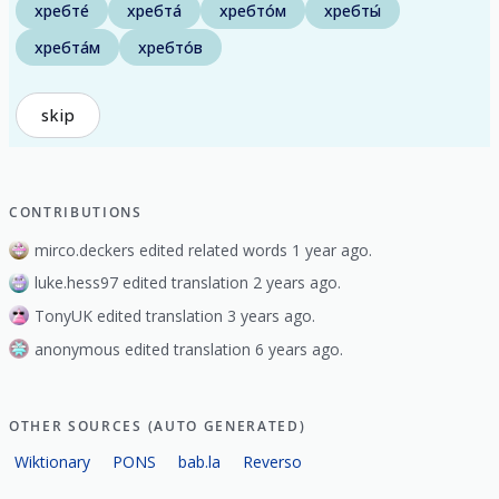
хребте́
хребта́
хребто́м
хребты́
хребта́м
хребто́в
skip
CONTRIBUTIONS
mirco.deckers edited related words 1 year ago.
luke.hess97 edited translation 2 years ago.
TonyUK edited translation 3 years ago.
anonymous edited translation 6 years ago.
OTHER SOURCES (AUTO GENERATED)
Wiktionary
PONS
bab.la
Reverso