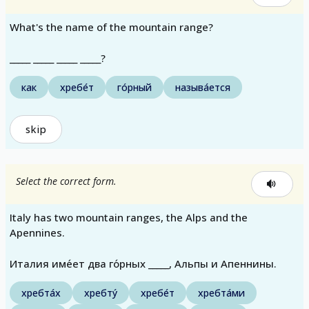
What's the name of the mountain range?
_____ _____ _____ _____?
как
хребе́т
го́рный
называ́ется
skip
Select the correct form.
Italy has two mountain ranges, the Alps and the
Apennines.
Италия име́ет два го́рных _____, Альпы и Апеннины.
хребта́х
хребту́
хребе́т
хребта́ми