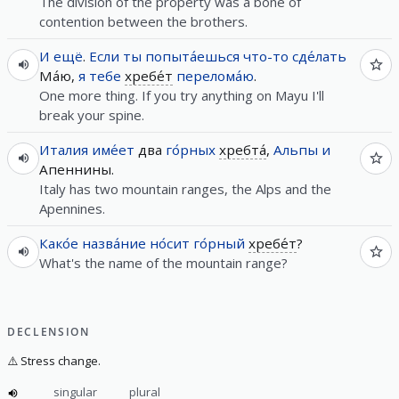
The division of the property was a bone of
contention between the brothers.
И
ещё
.
Если
ты
попыта́ешься
что-то
сде́лать
Ма́ю,
я
тебе
хребе́т
перелома́ю
.
One more thing. If you try anything on Mayu I'll
break your spine.
Италия
име́ет
два
го́рных
хребта́
,
Альпы
и
Апеннины.
Italy has two mountain ranges, the Alps and the
Apennines.
Како́е
назва́ние
но́сит
го́рный
хребе́т
?
What's the name of the mountain range?
DECLENSION
⚠️
Stress change.
singular
plural