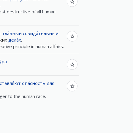
.
ost destructive of all human
—
гла́вный
созида́тельный
ких
дела́х
.
eative principle in human affairs.
у́ра
.
ставля́ют
опа́сность
для
ger to the human race.