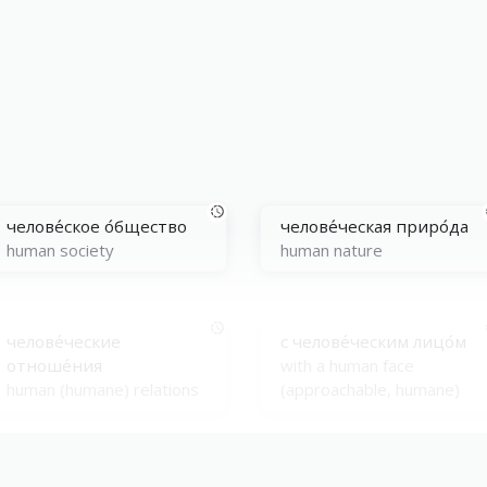
челове́ское о́бщество
челове́ческая приро́да
human society
human nature
челове́ческие
с челове́ческим лицо́м
отноше́ния
with a human face
human (humane) relations
(approachable, humane)
челове́ческое те́ло
челове́ческий органи́зм