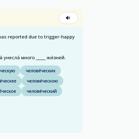
was reported due to trigger-happy
 унесла́ много _____ жи́зней.
́ческую
челове́ческих
е́ческее
челове́ческою
е́ческое
челове́ческий