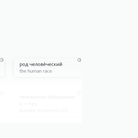
род челове́ческий
the human race
челове́ское обраще́ние
(с + тв.)
humane treatment (of)
челове́ческая речь