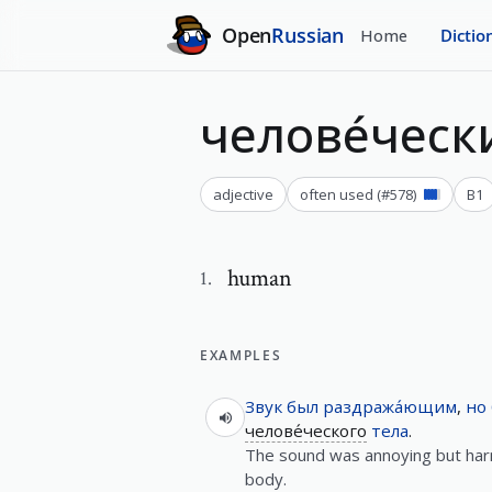
Open
Russian
Home
Dictio
челове́ческ
adjective
often used
(#
578
)
B1
human
1
.
EXAMPLES
Звук
был
раздража́ющим
,
но
челове́ческого
тела
.
The sound was annoying but har
body.