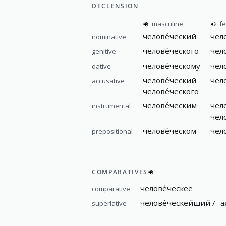
DECLENSION
masculine
f
челове́ческий
чел
nominative
челове́ческого
чел
genitive
челове́ческому
чел
dative
челове́ческий
чел
accusative
челове́ческого
челове́ческим
чел
instrumental
чел
челове́ческом
чел
prepositional
COMPARATIVES
челове́ческее
comparative
челове́ческейший / -ая
superlative