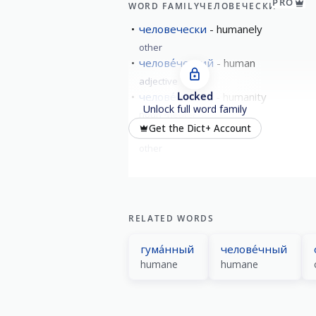
PRO
WORD FAMILY
ЧЕЛОВЕЧЕСКИ
the human brain
человечески
humanely
other
челове́ческий
human
adjective
Locked
челове́чество
humanity
Unlock full word family
noun
neuter
Get the Dict+ Account
по-челове́чески
other
RELATED WORDS
гума́нный
челове́чный
humane
humane