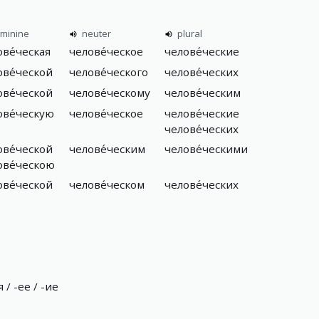
eminine
neuter
plural
ове́ческая
челове́ческое
челове́ческие
ове́ческой
челове́ческого
челове́ческих
ове́ческой
челове́ческому
челове́ческим
ове́ческую
челове́ческое
челове́ческие
челове́ческих
ове́ческой
челове́ческим
челове́ческими
ове́ческою
ове́ческой
челове́ческом
челове́ческих
 / -ее / -ие