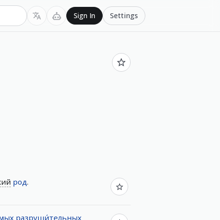
Settings
Sign In
кий
род
.
́мых
разруши́тельных