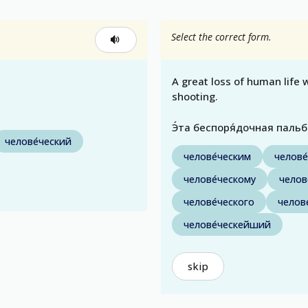
Select the correct form.
A great loss of human life 
shooting.
Э́та беспоря́дочная пальба́
челове́ческий
челове́ческим
челове
челове́ческому
челов
челове́ческого
челов
челове́ческейший
skip