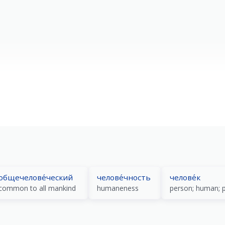
the human body
the human organism
общечелове́ческий
челове́чность
челове́к
common to all mankind
humaneness