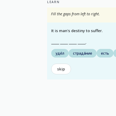
LEARN
Fill the gaps from left to right.
It is man's destiny to suffer.
_____ _____ _____ _____.
уде́л
страда́ние
есть
skip