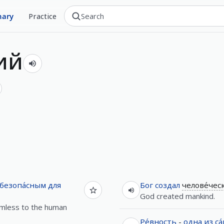
nary
Practice
ий
безопа́сным
для
Бог
создал
челове́чес
God created mankind.
mless to the human
Ре́вность
-
одна
из
са