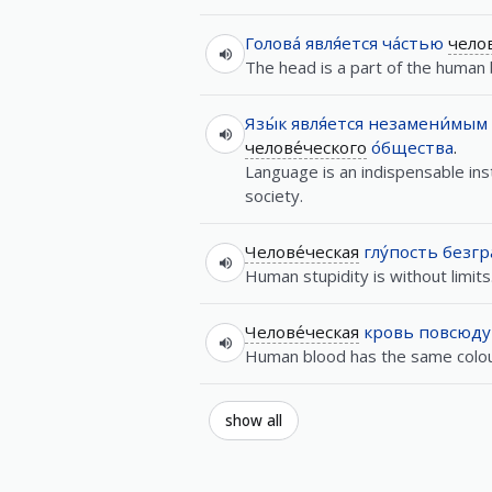
Голова́
явля́ется
ча́стью
челов
The head is a part of the human
Язы́к
явля́ется
незамени́мым
челове́ческого
о́бщества
.
Language is an indispensable in
society.
Челове́ческая
глу́пость
безгр
Human stupidity is without limits
Челове́ческая
кровь
повсюду
Human blood has the same colo
show all