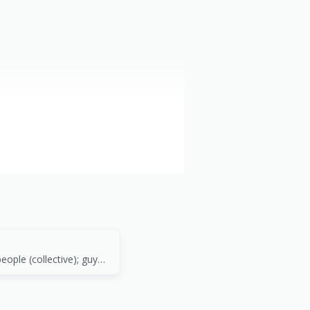
human speech
person; human; people (collective); guy (colloquial)