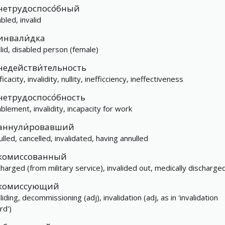
нетрудоспосо́бный
bled, invalid
инвали́дка
alid, disabled person (female)
недействи́тельность
ficacity, invalidity, nullity, inefficciency, ineffectiveness
нетрудоспосо́бность
ablement, invalidity, incapacity for work
аннули́ровавший
ulled, cancelled, invalidated, having annulled
комиссованный
charged (from military service), invalided out, medically discharge
комиссующий
liding, decommissioning (adj), invalidation (adj, as in 'invalidation
rd')