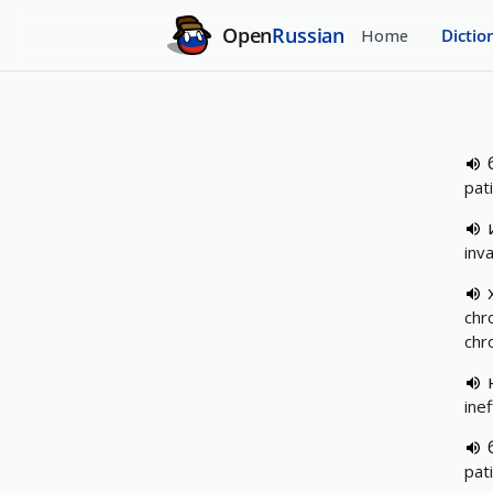
Open
Russian
Home
Dictio
pati
inv
chro
chr
inef
pati