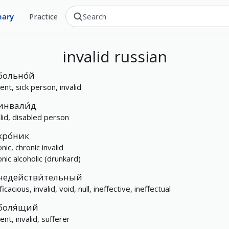
nary
Practice
invalid
russian
больно́й
ent, sick person, invalid
инвали́д
alid, disabled person
хро́ник
nic, chronic invalid
onic alcoholic (drunkard)
недействи́тельный
ficacious, invalid, void, null, ineffective, ineffectual
боля́щий
ent, invalid, sufferer