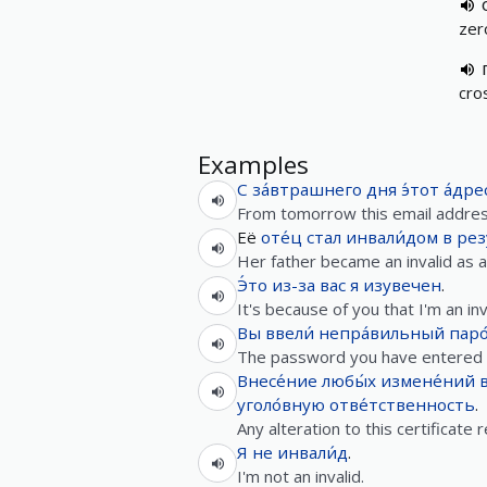
zer
cros
Examples
С
за́втрашнего
дня
э́тот
а́дре
From tomorrow this email address 
Её
оте́ц
стал
инвали́дом
в
рез
Her father became an invalid as a 
Э́то
из-за
вас
я
изувечен
.
It's because of you that I'm an inv
Вы
ввели́
непра́вильный
паро
The password you have entered is
Внесе́ние
любы́х
измене́ний
уголо́вную
отве́тственность
.
Any alteration to this certificate 
Я
не
инвали́д
.
I'm not an invalid.