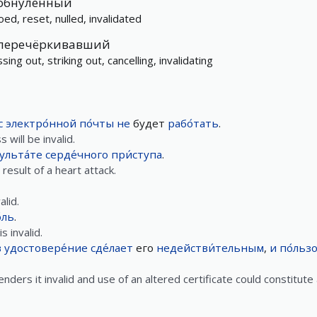
обнуленный
oed, reset, nulled, invalidated
перечёркивавший
sing out, striking out, cancelling, invalidating
с
электро́нной
по́чты
не
будет
рабо́тать
.
will be invalid.
ульта́те
серде́чного
при́ступа
.
result of a heart attack.
alid.
́ль
.
 invalid.
в
удостовере́ние
сде́лает
его
недействи́тельным
,
и
по́льз
renders it invalid and use of an altered certificate could constitute 