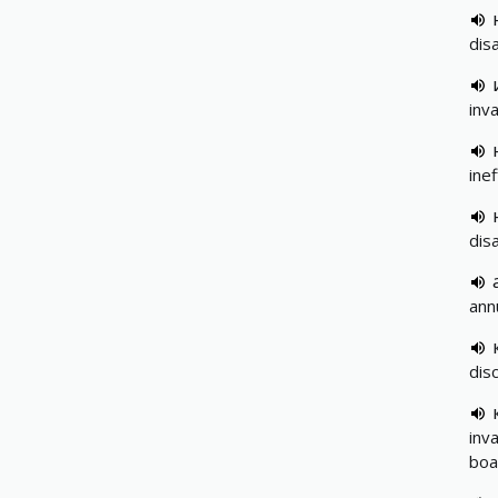
disa
inv
inef
dis
ann
dis
inva
boa