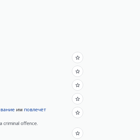
ование
им
повлечёт
a criminal offence.