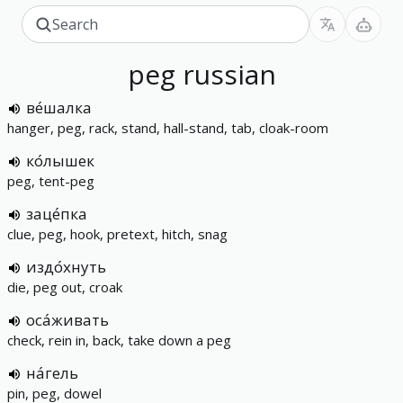
peg
russian
ве́шалка
hanger, peg, rack, stand, hall-stand, tab, cloak-room
ко́лышек
peg, tent-peg
заце́пка
clue, peg, hook, pretext, hitch, snag
издо́хнуть
die, peg out, croak
оса́живать
check, rein in, back, take down a peg
на́гель
pin, peg, dowel