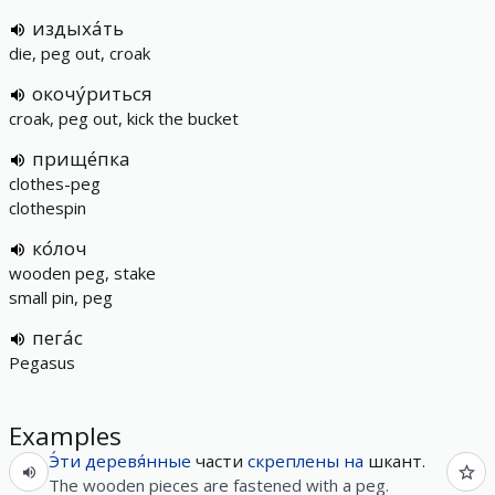
издыха́ть
die, peg out, croak
окочу́риться
croak, peg out, kick the bucket
прище́пка
clothes-peg
clothespin
ко́лоч
wooden peg, stake
small pin, peg
пега́с
Pegasus
Examples
Э́ти
деревя́нные
части
скреплены
на
шкант.
The wooden pieces are fastened with a peg.