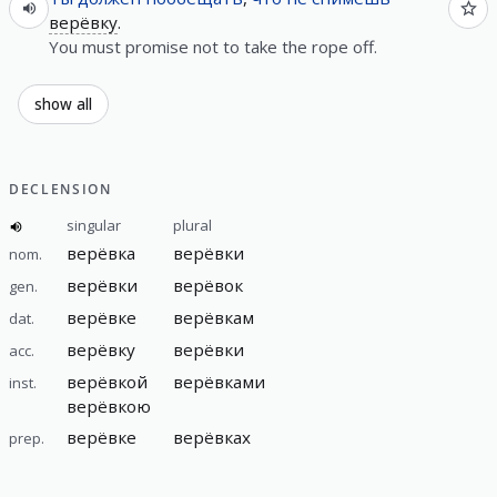
верёвку
.
You must promise not to take the rope off.
show all
DECLENSION
singular
plural
верёвка
верёвки
nom.
верёвки
верёвок
gen.
верёвке
верёвкам
dat.
верёвку
верёвки
acc.
верёвкой
верёвками
inst.
верёвкою
верёвке
верёвках
prep.