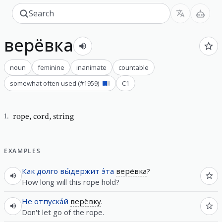
верёвка
noun
feminine
inanimate
countable
somewhat often used
(#
1959
)
C1
rope
,
cord, string
1
.
EXAMPLES
Как
долго
вы́держит
э́та
верёвка
?
How long will this rope hold?
Не
отпуска́й
верёвку
.
Don't let go of the rope.