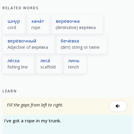
RELATED WORDS
шнур
кана́т
верёвочка
cord
rope
(diminutive) верёвка
верёвочный
бечёвка
Adjective of верёвка
(dim) string or twine
ле́ска
леса́
линь
fishing line
scaffold
tench
LEARN
Fill the gaps from left to right.
I've got a rope in my trunk.
_____ _____ _____ _____ _____ _____.