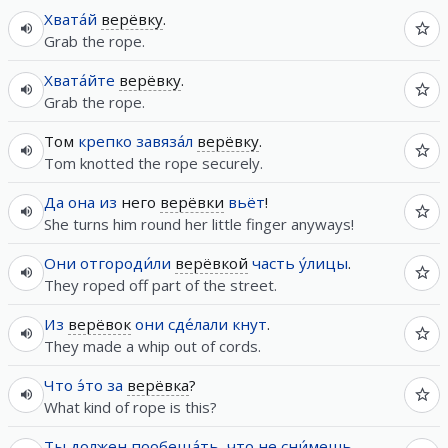
Хвата́й
верёвку
.
Grab the rope.
Хвата́йте
верёвку
.
Grab the rope.
Том
крепко
завяза́л
верёвку
.
Tom knotted the rope securely.
Да
она
из
него
верёвки
вьёт
!
She turns him round her little finger anyways!
Они
отгороди́ли
верёвкой
часть
у́лицы
.
They roped off part of the street.
Из
верёвок
они
сде́лали
кнут
.
They made a whip out of cords.
Что
э́то
за
верёвка
?
What kind of rope is this?
Ты
должен
пообеща́ть
,
что
не
сни́мешь