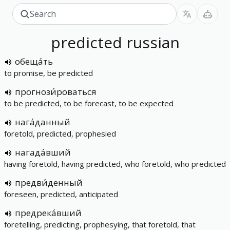
predicted
russian
обеща́ть
to promise, be predicted
прогнози́роваться
to be predicted, to be forecast, to be expected
нага́данный
foretold, predicted, prophesied
нагада́вший
having foretold, having predicted, who foretold, who predicted
предви́денный
foreseen, predicted, anticipated
предрека́вший
foretelling, predicting, prophesying, that foretold, that