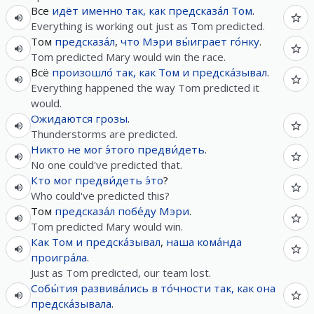
Все
идёт
именно
так, как
предсказа́л
Том
.
Everything is working out just as Tom predicted.
Том
предсказа́л
,
что
Мэри
вы́играет
го́нку
.
Tom predicted Mary would win the race.
Всё
произошло́
так, как
Том
и
предска́зывал
.
Everything happened the way Tom predicted it
would.
Ожидаются
грозы
.
Thunderstorms are predicted.
Никто
не
мог
э́того
предви́деть
.
No one could've predicted that.
Кто
мог
предви́деть
э́то
?
Who could've predicted this?
Том
предсказа́л
побе́ду
Мэри
.
Tom predicted Mary would win.
Как
Том
и
предска́зывал
,
наша
кома́нда
проигра́ла
.
Just as Tom predicted, our team lost.
Собы́тия
развива́лись
в
то́чности
так, как
она
предска́зывала
.