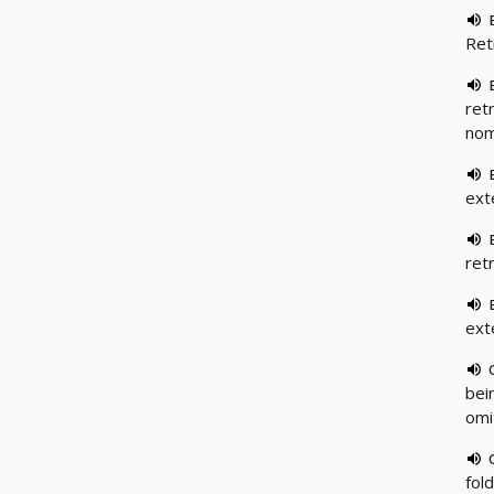
Ret
ret
nom
ext
ret
ext
bei
omi
fold