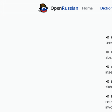
Open
Russian
Home
Dictio
ten
abs
ins
slid
retr
inv