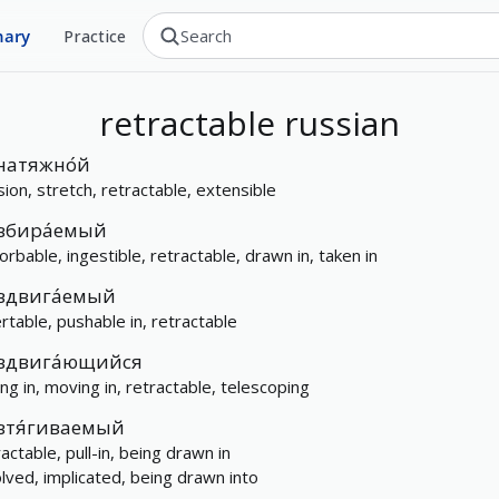
nary
Practice
retractable
russian
натяжно́й
sion, stretch, retractable, extensible
вбира́емый
orbable, ingestible, retractable, drawn in, taken in
вдвига́емый
ertable, pushable in, retractable
вдвига́ющийся
ing in, moving in, retractable, telescoping
втя́гиваемый
actable, pull-in, being drawn in
olved, implicated, being drawn into