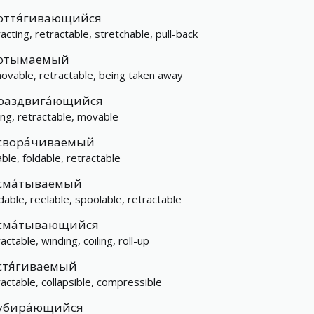
оття́гивающийся
racting, retractable, stretchable, pull-back
отымаемый
ovable, retractable, being taken away
раздвига́ющийся
ding, retractable, movable
свора́чиваемый
able, foldable, retractable
сма́тываемый
dable, reelable, spoolable, retractable
сма́тывающийся
actable, winding, coiling, roll-up
стя́гиваемый
ractable, collapsible, compressible
убира́ющийся