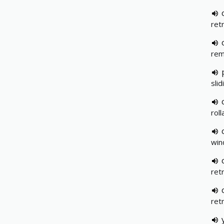
ret
rem
sli
roll
win
retr
ret