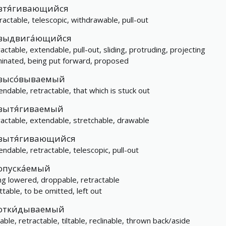
втя́гивающийся
ractable, telescopic, withdrawable, pull-out
выдвига́ющийся
ractable, extendable, pull-out, sliding, protruding, projecting
inated, being put forward, proposed
высо́вываемый
endable, retractable, that which is stuck out
вытя́гиваемый
ractable, extendable, stretchable, drawable
вытя́гивающийся
endable, retractable, telescopic, pull-out
опуска́емый
ng lowered, droppable, retractable
ttable, to be omitted, left out
отки́дываемый
able, retractable, tiltable, reclinable, thrown back/aside