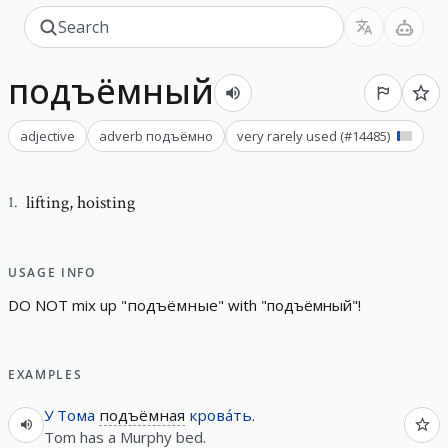
подъёмный
adjective
adverb
подъёмно
very rarely used
(#
14485
)
lifting
,
hoisting
1
.
USAGE INFO
D
O
N
O
T
m
i
x
u
p
"
подъёмные
"
w
i
t
h
"
подъёмный
"
!
EXAMPLES
У
Тома
подъёмная
крова́ть
.
Tom has a Murphy bed.