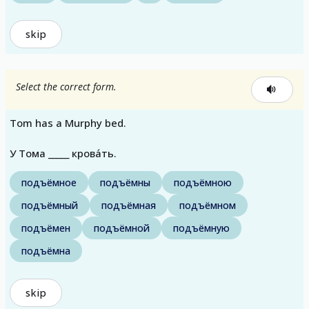
skip
Select the correct form.
Tom has a Murphy bed.
У Тома _____ крова́ть.
подъёмное
подъёмны
подъёмною
подъёмный
подъёмная
подъёмном
подъёмен
подъёмной
подъёмную
подъёмна
skip