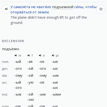
У
самолёта
не
хвати́ло
подъемной
си́лы
,
чтобы
оторва́ться
от
земли
.
The plane didn't have enough lift to get off the
ground.
DECLENSION
подъёмн
-
m
f
n
pl
-
ый
-
ая
-
ое
-
ые
nom.
-
ого
-
ой
-
ого
-
ых
gen.
-
ому
-
ой
-
ому
-
ым
dat.
-
ый
-
ую
-
ое
-
ые
acc.
-
ого
-
ых
-
ым
-
ой
-
ым
-
ыми
inst.
-
ою
-
ом
-
ой
-
ом
-
ых
prep.