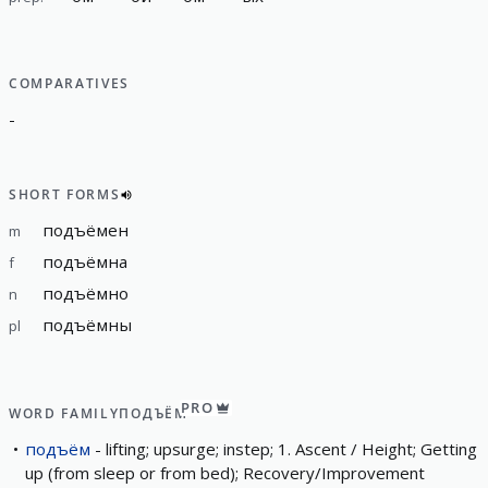
COMPARATIVES
-
SHORT FORMS
подъёмен
m
подъёмна
f
подъёмно
n
подъёмны
pl
PRO
WORD FAMILY
ПОДЪЁМ
подъём
lifting; upsurge; instep; 1. Ascent / Height; Getting
up (from sleep or from bed); Recovery/Improvement