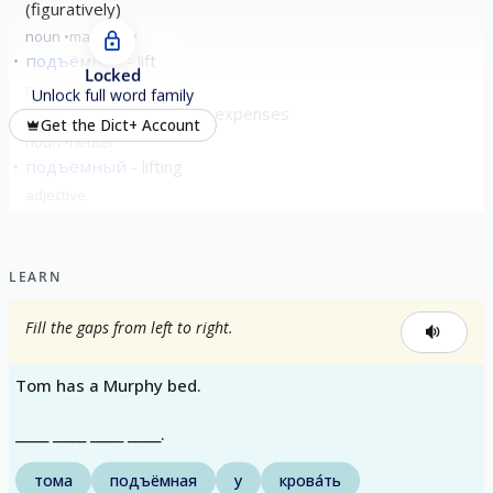
(figuratively)
noun
masculine
подъёмник
lift
Locked
noun
masculine
Unlock full word family
подъёмные
travelling expenses
Get the Dict+ Account
noun
neuter
подъёмный
lifting
adjective
LEARN
Fill the gaps from left to right.
Tom has a Murphy bed.
_____ _____ _____ _____.
тома
подъёмная
у
крова́ть