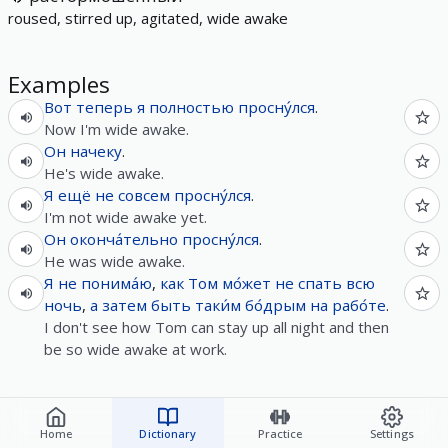
roused, stirred up, agitated, wide awake
Examples
Вот
теперь
я
полностью
просну́лся
.
Now I'm wide awake.
Он
начеку
.
He's wide awake.
Я
ещё
не
совсем
просну́лся
.
I'm not wide awake yet.
Он
оконча́тельно
просну́лся
.
He was wide awake.
Я
не
понима́ю
,
как
Том
мо́жет
не
спать
всю
ночь
,
а
затем
быть
таки́м
бо́дрым
на
рабо́те
.
I don't see how Tom can stay up all night and then
be so wide awake at work.
Home
Dictionary
Practice
Settings