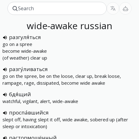
wide-awake
russian
разгуля́ться
go on a spree
become wide-awake
(of weather) clear up
разгу́ливаться
go on the spree, be on the loose, clear up, break loose,
rampage, rage, dissipated, become wide awake
бдя́щий
watchful, vigilant, alert, wide-awake
проспа́вшийся
slept off, having slept it off, wide awake, sobered up (after
sleep or intoxication)
растормошённый