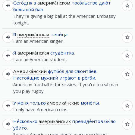
Сего́дня
в
америка́нском
посо́льстве
даю́т
большо́й
бал
.
They're giving a big ball at the American Embassy
tonight.
Я
америка́нская
певи́ца
.
I am an American singer.
Я
америка́нская
студе́нтка
.
I am an American student.
Америка́нский
футбо́л
для
слюнтя́ев
.
Настоя́щие
мужики́
игра́ют
в
ре́гби
.
American football is for sissies. If you're a real man
you play rugby.
У
меня
только
америка́нские
моне́ты
.
I only have American coins.
Не́сколько
америка́нских
президе́нтов
бы́ло
убито
.
Several American presidents were murdered.