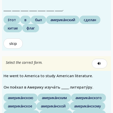
_____ _____ _____ _____ _____ _____ _____.
э́тот
в
был
америка́нский
сделан
китае
флаг
skip
Select the correct form.
He went to America to study American literature.
Он пое́хал в Америку изуча́ть _____ литерату́ру.
америка́нскою
америка́нским
америка́нского
америка́нское
америка́нской
америка́нскому