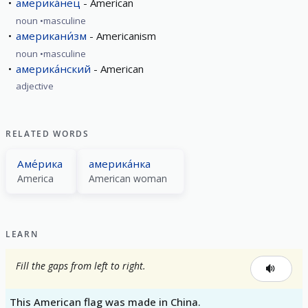
америка́нец
American
noun
masculine
американи́зм
Americanism
noun
masculine
америка́нский
American
adjective
RELATED WORDS
Аме́рика
америка́нка
America
American woman
LEARN
Fill the gaps from left to right.
This American flag was made in China.