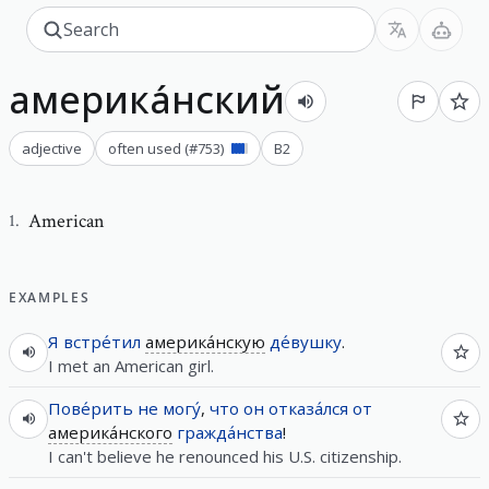
америка́нский
adjective
often used
(#
753
)
B2
American
1
.
EXAMPLES
Я
встре́тил
америка́нскую
де́вушку
.
I met an American girl.
Пове́рить
не
могу́
,
что
он
отказа́лся
от
америка́нского
гражда́нства
!
I can't believe he renounced his U.S. citizenship.