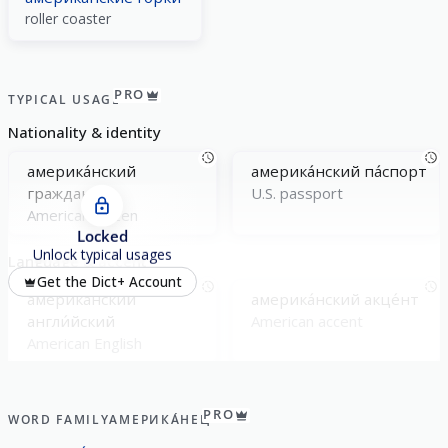
roller coaster
PRO
TYPICAL USAGE
Nationality & identity
америка́нский
америка́нский па́спорт
граждани́н
U.S. passport
American citizen
Locked
Unlock typical usages
Language & accent
Get the Dict+ Account
америка́нский
америка́нский акце́нт
англи́йский
American accent
American English
PRO
WORD FAMILY
АМЕРИКА́НЕЦ