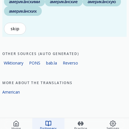
америка́нскими
америка́нские
америка́нскую
америка́нских
skip
OTHER SOURCES (AUTO GENERATED)
Wiktionary
PONS
bab.la
Reverso
MORE ABOUT THE TRANSLATIONS
American
Home
Dictionary
Practice
Settings