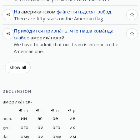
На
америка́нском
фла́ге
пятьдесят
звёзд
.
There are fifty stars on the American flag.
Прихо́дится
призна́ть
,
что
наша
кома́нда
слабе́е
америка́нской
.
We have to admit that our team is inferior to the
American one.
show all
DECLENSION
америка́нск
-
m
f
n
pl
-
ий
-
ая
-
ое
-
ие
nom.
-
ого
-
ой
-
ого
-
их
gen.
-
ому
-
ой
-
ому
-
им
dat.