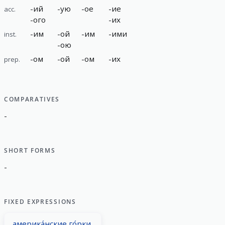
-
ий
-
ую
-
ое
-
ие
acc.
-
ого
-
их
-
им
-
ой
-
им
-
ими
inst.
-
ою
-
ом
-
ой
-
ом
-
их
prep.
COMPARATIVES
-
SHORT FORMS
-
FIXED EXPRESSIONS
америка́нские го́рки