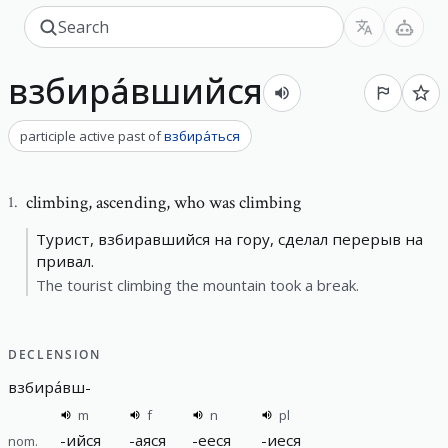
взбира́вшийся
participle active past
of
взбира́ться
climbing
,
ascending, who was climbing
1
.
Турист, взбиравшийся на гору, сделал перерыв на
привал.
The tourist climbing the mountain took a break.
DECLENSION
взбира́вш
-
m
f
n
pl
-
ийся
-
аяся
-
ееся
-
иеся
nom.