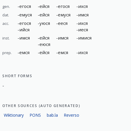
-
егося
-
ейся
-
егося
-
ихся
gen.
-
емуся
-
ейся
-
емуся
-
имся
dat.
-
егося
-
уюся
-
ееся
-
ихся
acc.
-
ийся
-
иеся
-
имся
-
ейся
-
имся
-
имися
inst.
-
еюся
-
емся
-
ейся
-
емся
-
ихся
prep.
SHORT FORMS
-
OTHER SOURCES (AUTO GENERATED)
Wiktionary
PONS
bab.la
Reverso