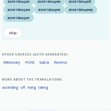
взлета́ющая
взлета́ющим
взлета́ющей
взлета́ющем
взлета́ющие
взлета́ющему
взлета́ющее
skip
OTHER SOURCES (AUTO GENERATED)
Wiktionary
PONS
bab.la
Reverso
MORE ABOUT THE TRANSLATIONS
ascending
off
rising
taking