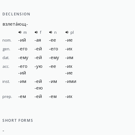
DECLENSION
взлета́ющ
-
m
f
n
pl
-
ий
-
ая
-
ее
-
ие
nom.
-
его
-
ей
-
его
-
их
gen.
-
ему
-
ей
-
ему
-
им
dat.
-
его
-
ую
-
ее
-
их
acc.
-
ий
-
ие
-
им
-
ей
-
им
-
ими
inst.
-
ею
-
ем
-
ей
-
ем
-
их
prep.
SHORT FORMS
-