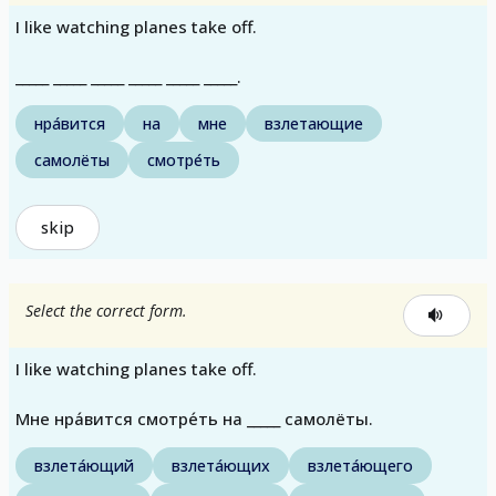
I like watching planes take off.
_____ _____ _____ _____ _____ _____.
нра́вится
на
мне
взлетающие
самолёты
смотре́ть
skip
Select the correct form.
I like watching planes take off.
Мне нра́вится смотре́ть на _____ самолёты.
взлета́ющий
взлета́ющих
взлета́ющего