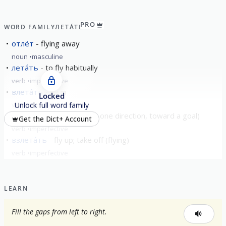
PRO
WORD FAMILY
ЛЕТА́ТЬ
отлёт
flying away
noun
masculine
лета́ть
to fly habitually
verb
imperfective
влета́ть
fly in
Locked
verb
imperfective
Unlock full word family
улета́ть
to fly away (in one direction, toward a goal)
Get the Dict+ Account
verb
imperfective
взлета́ть
fly up; take off (flying)
verb
imperfective
show all
LEARN
Fill the gaps from left to right.