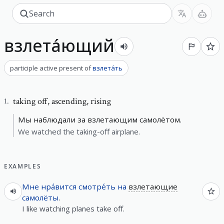
взлета́ющий
participle active present
of
взлета́ть
taking off
,
ascending, rising
1
.
Мы наблюдали за взлетающим самолётом.
We watched the taking-off airplane.
EXAMPLES
Мне
нра́вится
смотре́ть
на
взлетающие
самолёты
.
I like watching planes take off.