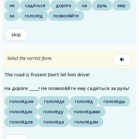
не
сади́ться
доро́ге
на
руль
ему
за
гололёд
позволя́йте
skip
Select the correct form.
The road is frozen! Don't let him drive!
На доро́ге _____! Не позволя́йте ему сади́ться за руль!
гололёдом
гололёде
гололёд
гололёды
гололёдах
гололёду
гололёдами
гололёдов
гололёда
гололёдам