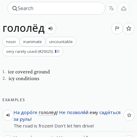
гололёд
noun
inanimate
uncountable
very rarely used
(#
29325
)
ice covered ground
1
.
icy conditions
2
.
EXAMPLES
На
доро́ге
гололёд
!
Не
позволя́й
ему
сади́ться
за
руль
!
The road is frozen! Don't let him drive!