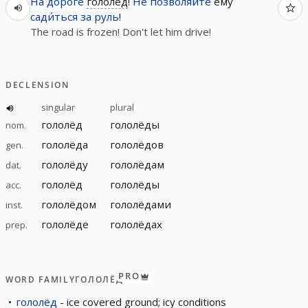
На
доро́ге
гололёд
!
Не
позволя́йте
ему
сади́ться
за
руль
!
The road is frozen! Don't let him drive!
DECLENSION
singular
plural
гололёд
гололёды
nom.
гололёда
гололёдов
gen.
гололёду
гололёдам
dat.
гололёд
гололёды
acc.
гололёдом
гололёдами
inst.
гололёде
гололёдах
prep.
PRO
WORD FAMILY
ГОЛОЛЁД
гололёд
ice covered ground; icy conditions