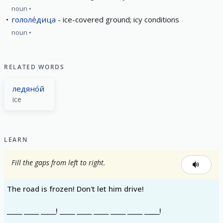
noun
гололе́дица
ice-covered ground; icy conditions
noun
RELATED WORDS
ледяно́й
icе
LEARN
Fill the gaps from left to right.
The road is frozen! Don't let him drive!
_____ _____ _____! _____ _____ _____ _____ _____ _____!