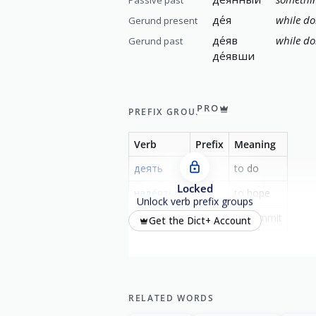
де́я
while do
Gerund present
де́яв
while do
Gerund past
де́явши
PRO
PREFIX GROUP
Verb
Prefix
Meaning
деять
-
to do
Locked
наде́яться
на-
to hope
Unlock verb prefix groups
соде́ять
со-
to commit
Get the Dict+ Account
RELATED WORDS