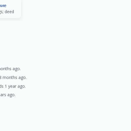
ние
gs; deed
months ago.
 8 months ago.
ds 1 year ago.
ars ago.
)