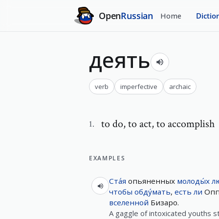
Open
Russian
Home
Dictio
деять
verb
imperfective
archaic
to do
,
to act, to accomplish
1
.
EXAMPLES
Ста́я
опьяненных
молоды́х
л
чтобы
обду́мать
,
есть
ли
Опп
вселенной
Бизаро.
A gaggle of intoxicated youths 