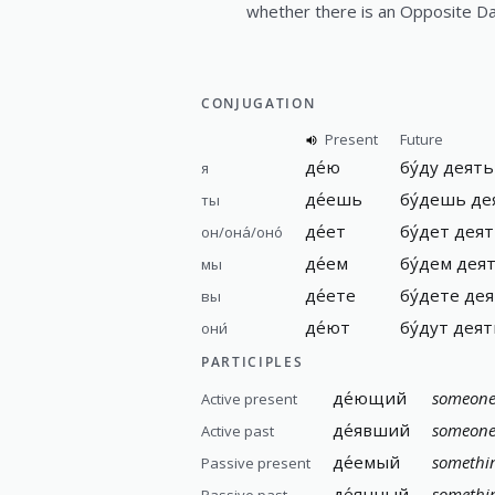
whether there is an Opposite Da
CONJUGATION
Present
Future
де́ю
бу́ду деять
я
де́ешь
бу́дешь де
ты
де́ет
бу́дет дея
он/она́/оно́
де́ем
бу́дем дея
мы
де́ете
бу́дете де
вы
де́ют
бу́дут дея
они́
PARTICIPLES
де́ющий
someone
Active present
де́явший
someone
Active past
де́емый
somethin
Passive present
де́янный
somethi
Passive past