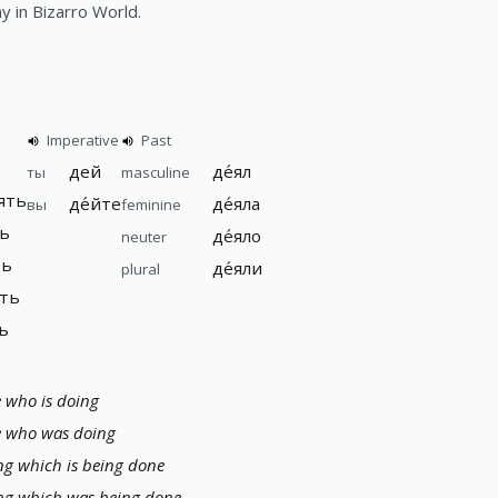
y in Bizarro World.
Imperative
Past
дей
де́ял
ты
masculine
ять
де́йте
де́яла
вы
feminine
ть
де́яло
neuter
ть
де́яли
plural
ять
ть
 who is doing
 who was doing
g which is being done
ng which was being done