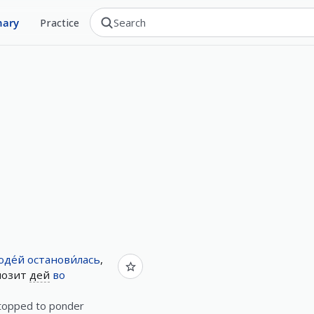
nary
Practice
юде́й
останови́лась
,
озит
дей
во
stopped to ponder