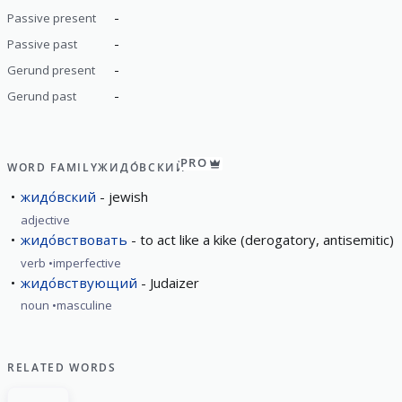
-
Passive present
-
Passive past
-
Gerund present
-
Gerund past
PRO
WORD FAMILY
ЖИДО́ВСКИЙ
жидо́вский
jewish
adjective
жидо́вствовать
to act like a kike (derogatory, antisemitic)
verb
imperfective
жидо́вствующий
Judaizer
noun
masculine
RELATED WORDS