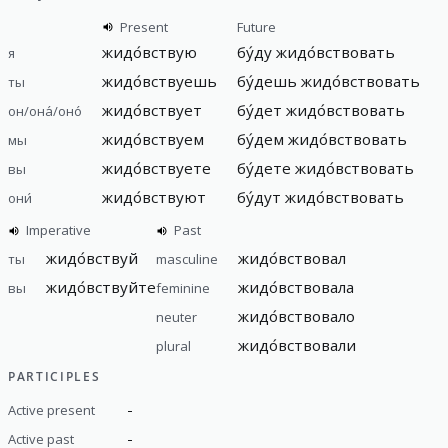
Present
Future
жидо́вствую
бу́ду жидо́вствовать
я
жидо́вствуешь
бу́дешь жидо́вствовать
ты
жидо́вствует
бу́дет жидо́вствовать
он/она́/оно́
жидо́вствуем
бу́дем жидо́вствовать
мы
жидо́вствуете
бу́дете жидо́вствовать
вы
жидо́вствуют
бу́дут жидо́вствовать
они́
Imperative
Past
жидо́вствуй
жидо́вствовал
ты
masculine
жидо́вствуйте
жидо́вствовала
вы
feminine
жидо́вствовало
neuter
жидо́вствовали
plural
PARTICIPLES
-
Active present
-
Active past