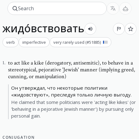
жидо́вствовать
verb
imperfective
very rarely used
(#
51885
)
to act like a kike (derogatory, antisemitic)
,
to behave in a
1
.
stereotypical, pejorative 'Jewish' manner (implying greed,
cunning, or manipulation)
Он утверждал, что некоторые политики
«жидовствуют», преследуя только личную выгоду.
He claimed that some politicians were 'acting like kikes' (or
'behaving in a pejorative Jewish manner') by pursuing only
personal gain.
CONJUGATION