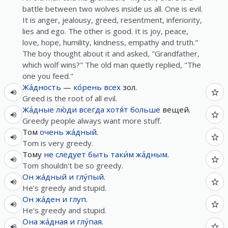
battle between two wolves inside us all. One is evil.
It is anger, jealousy, greed, resentment, inferiority,
lies and ego. The other is good. It is joy, peace,
love, hope, humility, kindness, empathy and truth."
The boy thought about it and asked, "Grandfather,
which wolf wins?" The old man quietly replied, "The
one you feed."
Жа́дность
—
ко́рень
всех
зол.
Greed is the root of all evil.
Жа́дные
лю́ди
всегда
хотя́т
больше
вещей.
Greedy people always want more stuff.
Том
очень
жа́дный
.
Tom is very greedy.
Тому
не следует
быть
таки́м
жа́дным
.
Tom shouldn't be so greedy.
Он
жа́дный
и
глу́пый
.
He's greedy and stupid.
Он
жа́ден
и
глуп
.
He's greedy and stupid.
Она
жа́дная
и
глу́пая
.