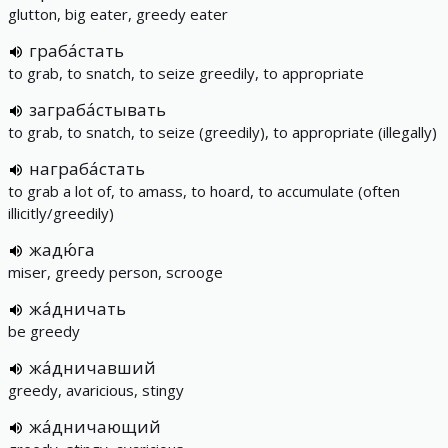
glutton, big eater, greedy eater
граба́стать
to grab, to snatch, to seize greedily, to appropriate
заграба́стывать
to grab, to snatch, to seize (greedily), to appropriate (illegally)
награба́стать
to grab a lot of, to amass, to hoard, to accumulate (often
illicitly/greedily)
жадю́га
miser, greedy person, scrooge
жа́дничать
be greedy
жа́дничавший
greedy, avaricious, stingy
жа́дничающий