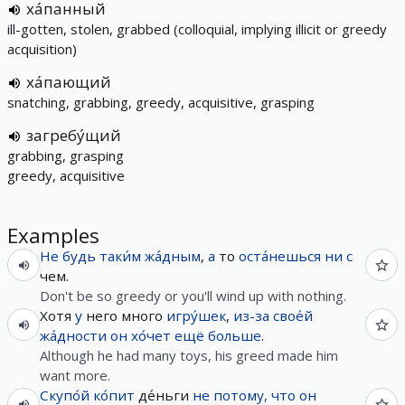
ха́панный
ill-gotten, stolen, grabbed (colloquial, implying illicit or greedy
acquisition)
ха́пающий
snatching, grabbing, greedy, acquisitive, grasping
загребу́щий
grabbing, grasping
greedy, acquisitive
Examples
Не
будь
таки́м
жа́дным
,
а
то
оста́нешься
ни
с
чем.
Don't be so greedy or you'll wind up with nothing.
Хотя
у
него много
игру́шек
,
из-за
свое́й
жа́дности
он
хо́чет
ещё
больше
.
Although he had many toys, his greed made him
want more.
Скупо́й
ко́пит
де́ньги
не
потому, что
он