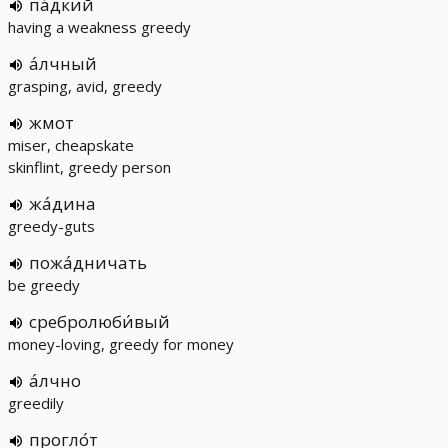
па́дкий
having a weakness greedy
а́лчный
grasping, avid, greedy
жмот
miser, cheapskate
skinflint, greedy person
жа́дина
greedy-guts
пожа́дничать
be greedy
сребролюби́вый
money-loving, greedy for money
а́лчно
greedily
прогло́т