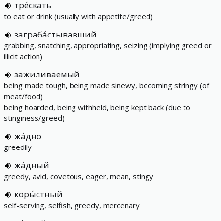
тре́скать
to eat or drink (usually with appetite/greed)
заграба́стывавший
grabbing, snatching, appropriating, seizing (implying greed or
illicit action)
зажиливаемый
being made tough, being made sinewy, becoming stringy (of
meat/food)
being hoarded, being withheld, being kept back (due to
stinginess/greed)
жа́дно
greedily
жа́дный
greedy, avid, covetous, eager, mean, stingy
коры́стный
self-serving, selfish, greedy, mercenary