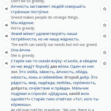
Don't be so greedy.
А́лчность
заставляет
люде́й
соверша́ть
стра́нные
посту́пки
.
Greed makes people do strange things.
Мы
жа́дные
.
We're greedy.
Земля́
мо́жет
удовлетвори́ть
наши
потре́бности
,
но
не
нашу
жа́дность
.
The earth can satisfy our needs but not our greed.
Она
а́лчна
.
She is greedy.
Стари́к
как-то
сказа́л
вну́ку
: «
Сыно́к
,
в
ка́ждом
из
нас
веду́т
борьбу́
два
во́лка
.
Один
из
них
зол.
Э́то
зло́ба
,
за́висть
,
а́лчность
,
оби́да
,
ни́зость
,
ложь
и
себялю́бие
. Второй
добр
.
Э́то
ра́дость
,
мир
,
наде́жда
,
любо́вь
,
скро́мность
,
доброта,
сочу́вствие
и
пра́вда
».
Ма́льчик
поду́мал
и
спроси́л
: «
Де́душка
, како́й
волк
одоле́ет
?»
Стари́к
тихо
отве́тил
: «
Тот
,
кого
ты
ко́рмишь
».
An old man told his grandson, "My son, there is a