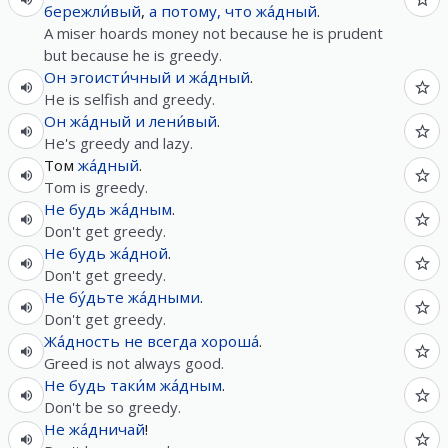
бережли́вый
,
а
потому, что
жа́дный
.
A miser hoards money not because he is prudent
but because he is greedy.
Он
эгоисти́чный
и
жа́дный
.
He is selfish and greedy.
Он
жа́дный
и
лени́вый
.
He's greedy and lazy.
Том
жа́дный
.
Tom is greedy.
Не
будь
жа́дным
.
Don't get greedy.
Не
будь
жа́дной
.
Don't get greedy.
Не
бу́дьте
жа́дными
.
Don't get greedy.
Жа́дность
не
всегда
хороша́
.
Greed is not always good.
Не
будь
таки́м
жа́дным
.
Don't be so greedy.
Не
жа́дничай
!