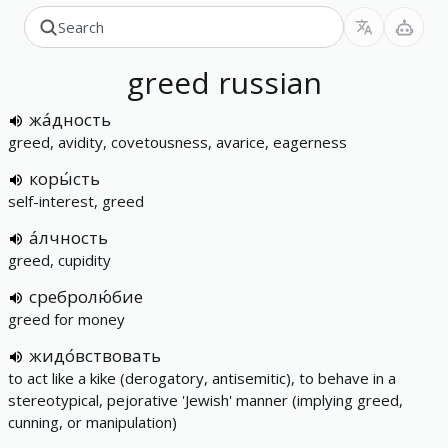
greed
russian
жа́дность
greed, avidity, covetousness, avarice, eagerness
коры́сть
self-interest, greed
а́лчность
greed, cupidity
сребролю́бие
greed for money
жидо́вствовать
to act like a kike (derogatory, antisemitic), to behave in a
stereotypical, pejorative 'Jewish' manner (implying greed,
cunning, or manipulation)