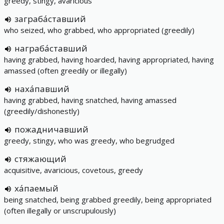
greedy, stingy, avaricious
заграба́ставший
who seized, who grabbed, who appropriated (greedily)
награба́ставший
having grabbed, having hoarded, having appropriated, having
amassed (often greedily or illegally)
наха́павший
having grabbed, having snatched, having amassed
(greedily/dishonestly)
пожадничавший
greedy, stingy, who was greedy, who begrudged
стяжающий
acquisitive, avaricious, covetous, greedy
ха́паемый
being snatched, being grabbed greedily, being appropriated
(often illegally or unscrupulously)