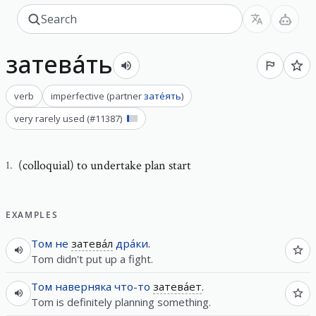
затева́ть
verb
imperfective
(
partner
зате́ять
)
very rarely used
(#
11387
)
(colloquial) to undertake plan start
1
.
EXAMPLES
Том
не
затева́л
дра́ки
.
Tom didn't put up a fight.
Том
наверняка
что-то
затева́ет
.
Tom is definitely planning something.