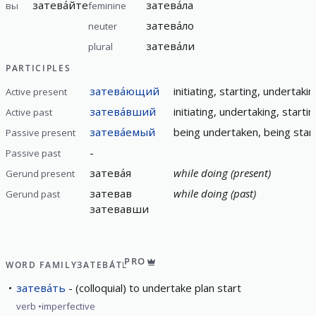
затева́йте
затева́ла
вы
feminine
затева́ло
neuter
затева́ли
plural
PARTICIPLES
затева́ющий
initiating, starting, undertakin
Active present
затева́вший
initiating, undertaking, starti
Active past
затева́емый
being undertaken, being start
Passive present
-
Passive past
затева́я
while doing (present)
Gerund present
затевав
while doing (past)
Gerund past
затевавши
PRO
WORD FAMILY
ЗАТЕВА́ТЬ
затева́ть
(colloquial) to undertake plan start
verb
imperfective