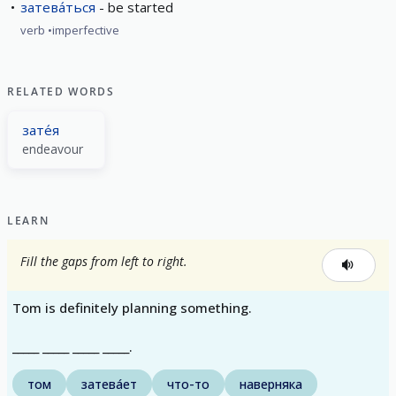
затева́ться
be started
verb
imperfective
RELATED WORDS
зате́я
endeavour
LEARN
Fill the gaps from left to right.
Tom is definitely planning something.
_____ _____ _____ _____.
том
затева́ет
что-то
наверняка