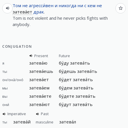
Том
не
агресси́вен
и
никогда
ни
с
кем
не
затева́ет
драк
.
Tom is not violent and he never picks fights with
anybody.
CONJUGATION
Present
Future
затева́ю
бу́ду затева́ть
я
затева́ешь
бу́дешь затева́ть
ты
затева́ет
бу́дет затева́ть
он/она́/оно́
затева́ем
бу́дем затева́ть
мы
затева́ете
бу́дете затева́ть
вы
затева́ют
бу́дут затева́ть
они́
Imperative
Past
затева́й
затева́л
ты
masculine