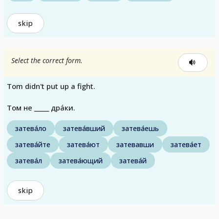
skip
Select the correct form.
Tom didn't put up a fight.
Том не _____ дра́ки.
затева́ло
затева́вший
затева́ешь
затева́йте
затева́ют
затевавши
затева́ет
затева́л
затева́ющий
затева́й
skip