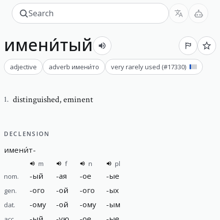
имени́тый
adjective
adverb
имени́то
very rarely used
(#
17330
)
distinguished
,
eminent
1
.
DECLENSION
имени́т
-
m
f
n
pl
-
ый
-
ая
-
ое
-
ые
nom.
-
ого
-
ой
-
ого
-
ых
gen.
-
ому
-
ой
-
ому
-
ым
dat.
-
ый
-
ую
-
ое
-
ые
acc.