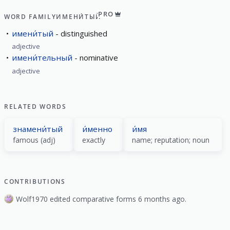
PRO
WORD FAMILY
ИМЕНИ́ТЫЙ
имени́тый
distinguished
adjective
имени́тельный
nominative
adjective
RELATED WORDS
знамени́тый
и́менно
и́мя
famous (adj)
exactly
name; reputation; noun
CONTRIBUTIONS
Wolf1970 edited comparative forms 6 months ago.