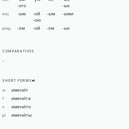
-
ого
-
ых
-
ым
-
ой
-
ым
-
ыми
inst.
-
ою
-
ом
-
ой
-
ом
-
ых
prep.
COMPARATIVES
-
SHORT FORMS
имени́т
m
имени́та
f
имени́то
n
имени́ты
pl