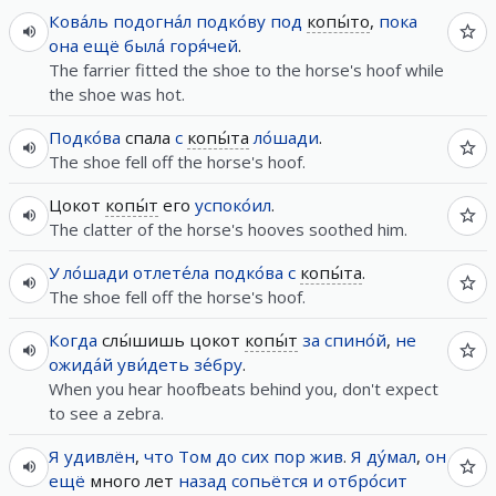
Кова́ль
подогна́л
подко́ву
под
копы́то
,
пока
она
ещё
была́
горя́чей
.
The farrier fitted the shoe to the horse's hoof while
the shoe was hot.
Подко́ва
спала
с
копы́та
ло́шади
.
The shoe fell off the horse's hoof.
Цокот
копы́т
его
успоко́ил
.
The clatter of the horse's hooves soothed him.
У
ло́шади
отлете́ла
подко́ва
с
копы́та
.
The shoe fell off the horse's hoof.
Когда
слы́шишь цокот
копы́т
за
спино́й
,
не
ожида́й
уви́деть
зе́бру
.
When you hear hoofbeats behind you, don't expect
to see a zebra.
Я
удивлён
,
что
Том
до сих пор
жив
.
Я
ду́мал
,
он
ещё
много лет
назад
сопьётся
и
отбро́сит