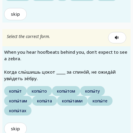
skip
Select the correct form.
When you hear hoofbeats behind you, don't expect to see
a zebra.
Когда слы́шишь цокот _____ за спино́й, не ожида́й
уви́деть зе́бру.
копы́т
копы́то
копы́том
копы́ту
копы́там
копы́та
копы́тами
копы́те
копы́тах
skip