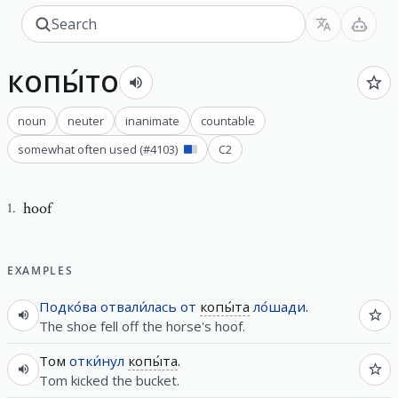
копы́то
noun
neuter
inanimate
countable
somewhat often used
(#
4103
)
C2
hoof
1
.
EXAMPLES
Подко́ва
отвали́лась
от
копы́та
ло́шади
.
The shoe fell off the horse's hoof.
Том
отки́нул
копы́та
.
Tom kicked the bucket.