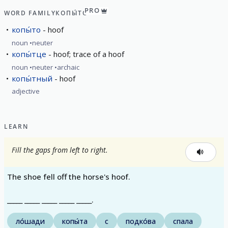
PRO
WORD FAMILY
КОПЫ́ТО
копы́то
hoof
noun
neuter
копы́тце
hoof; trace of a hoof
noun
neuter
archaic
копы́тный
hoof
adjective
LEARN
Fill the gaps from left to right.
The shoe fell off the horse's hoof.
_____ _____ _____ _____ _____.
ло́шади
копы́та
с
подко́ва
спала