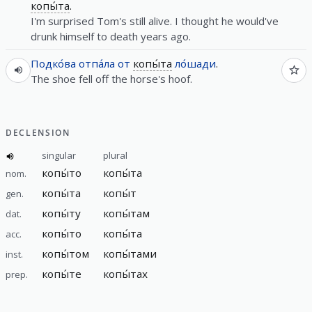
копы́та
.
I'm surprised Tom's still alive. I thought he would've
drunk himself to death years ago.
Подко́ва
отпа́ла
от
копы́та
ло́шади
.
The shoe fell off the horse's hoof.
DECLENSION
singular
plural
копы́то
копы́та
nom.
копы́та
копы́т
gen.
копы́ту
копы́там
dat.
копы́то
копы́та
acc.
копы́том
копы́тами
inst.
копы́те
копы́тах
prep.