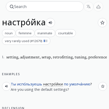
настро́йка
noun
feminine
inanimate
countable
very rarely used
(#
12679
)
setting
,
adjustment, setup, retrofitting, tuning, preference
1
.
EXAMPLES
Ты
испо́льзуешь
настро́йки
по
умолча́нию
?
Are you using the default settings?
DECLENSION