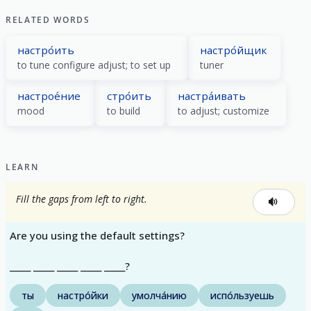
RELATED WORDS
настро́ить
настро́йщик
to tune configure adjust; to set up
tuner
настрое́ние
стро́ить
настра́ивать
mood
to build
to adjust; customize
LEARN
Fill the gaps from left to right.
Are you using the default settings?
_____ _____ _____ _____ _____?
ты
настро́йки
умолча́нию
испо́льзуешь