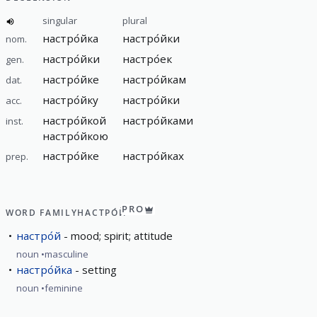
singular
plural
настро́йка
настро́йки
nom.
настро́йки
настро́ек
gen.
настро́йке
настро́йкам
dat.
настро́йку
настро́йки
acc.
настро́йкой
настро́йками
inst.
настро́йкою
настро́йке
настро́йках
prep.
PRO
WORD FAMILY
НАСТРО́Й
настро́й
mood; spirit; attitude
noun
masculine
настро́йка
setting
noun
feminine