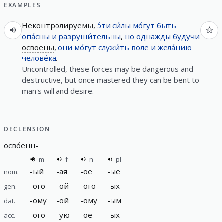
EXAMPLES
Неконтролируемы,
э́ти
си́лы
мо́гут
быть
опа́сны
и
разруши́тельны
,
но
однажды
будучи
освоены
,
они
мо́гут
служи́ть
воле
и
жела́нию
челове́ка
.
Uncontrolled, these forces may be dangerous and
destructive, but once mastered they can be bent to
man's will and desire.
DECLENSION
осво́енн
-
m
f
n
pl
-
ый
-
ая
-
ое
-
ые
nom.
-
ого
-
ой
-
ого
-
ых
gen.
-
ому
-
ой
-
ому
-
ым
dat.
-
ого
-
ую
-
ое
-
ых
acc.