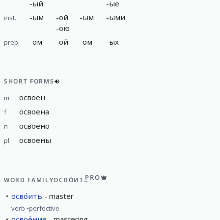
-
ый
-
ые
-
ым
-
ой
-
ым
-
ыми
inst.
-
ою
-
ом
-
ой
-
ом
-
ых
prep.
SHORT FORMS
освоен
m
освоена
f
освоено
n
освоены
pl
PRO
WORD FAMILY
ОСВО́ИТЬ
осво́ить
master
verb
perfective
освое́ние
mastering