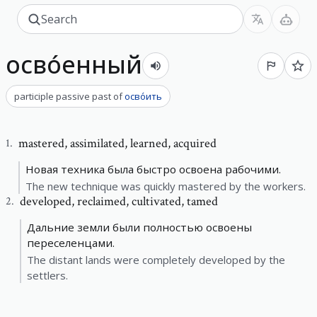
осво́енный
participle passive past
of
осво́ить
mastered
,
assimilated, learned, acquired
1
.
Новая техника была быстро освоена рабочими.
The new technique was quickly mastered by the workers.
developed
,
reclaimed, cultivated, tamed
2
.
Дальние земли были полностью освоены
переселенцами.
The distant lands were completely developed by the
settlers.