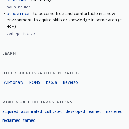
noun
neuter
осво́иться
to become free and comfortable in a new
environment; to aquire skills or knowledge in some area (с
чем)
verb
perfective
LEARN
OTHER SOURCES (AUTO GENERATED)
Wiktionary
PONS
bab.la
Reverso
MORE ABOUT THE TRANSLATIONS
acquired
assimilated
cultivated
developed
learned
mastered
reclaimed
tamed