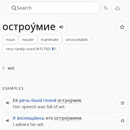
остроу́мие
noun
neuter
inanimate
uncountable
very rarely used
(#
15792
)
wit
1
.
EXAMPLES
Её
речь
была́
полна́
остроу́мия
.
Her speech was full of wit.
Я
восхища́юсь
его
остроу́мием
.
I admire his wit.