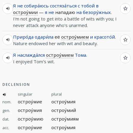
Я
не
собира́юсь
состяза́ться
с
тобой
в
остроу́мии
—
я
не
нападаю
на
безору́жных
.
I'm not going to get into a battle of wits with you; I
never attack anyone who's unarmed.
Приро́да
одари́ла
её
остроу́мием
и
красото́й
.
Nature endowed her with wit and beauty.
Я
наслажда́лся
остроу́мием
Тома
.
I enjoyed Tom's wit.
DECLENSION
singular
plural
остроу́мие
остроу́мия
nom.
остроу́мия
остроу́мий
gen.
остроу́мию
остроу́миям
dat.
остроу́мие
остроу́мия
acc.