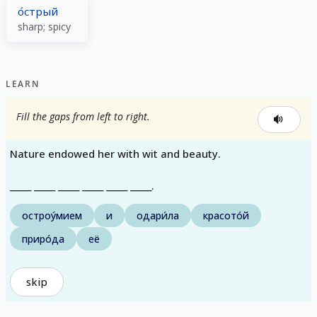
о́стрый
sharp; spicy
LEARN
Fill the gaps from left to right.
Nature endowed her with wit and beauty.
_____ _____ _____ _____ _____ _____.
остроу́мием
и
одари́ла
красото́й
приро́да
её
skip