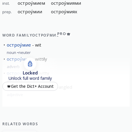
остроу́мием
остроу́миями
inst.
остроу́мии
остроу́миях
prep.
PRO
WORD FAMILY
ОСТРОУ́МИЕ
остроу́мие
wit
noun
neuter
остроу́мно
wittily
adverb
Locked
остроу́мный
witty
Unlock full word family
adjective
Get the Dict+ Account
остроуго́льный
acute-angled
adjective
RELATED WORDS