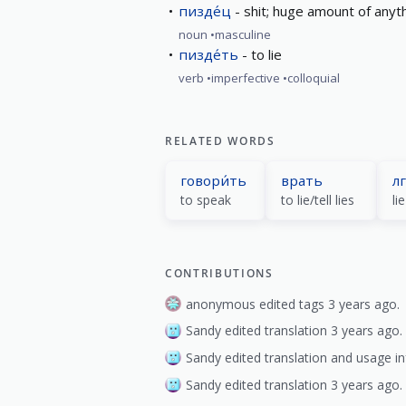
пизде́ц
shit; huge amount of anyth
noun
masculine
пизде́ть
to lie
verb
imperfective
colloquial
RELATED WORDS
говори́ть
врать
л
to speak
to lie/tell lies
lie
CONTRIBUTIONS
anonymous edited tags 3 years ago.
Sandy edited translation 3 years ago.
Sandy edited translation and usage in
Sandy edited translation 3 years ago.