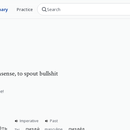
nary
Practice
nsense, to spout bullshit
me!
Imperative
Past
е́ть
пизди́
пизде́л
ты
masculine