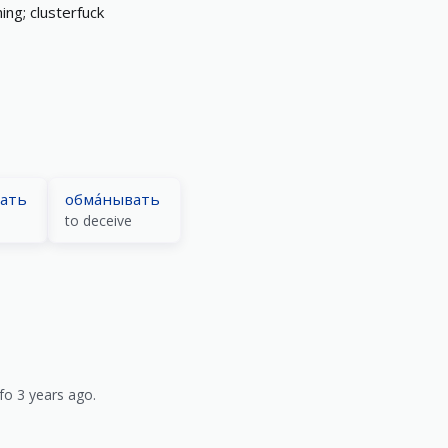
ing; clusterfuck
гать
обма́нывать
to deceive
fo 3 years ago.