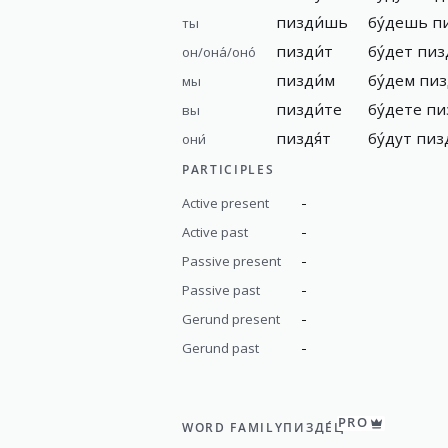
пизди́шь
бу́дешь
п
ты
пизди́т
бу́дет
пиз
он/она́/оно́
пизди́м
бу́дем
пиз
мы
пизди́те
бу́дете
пи
вы
пиздя́т
бу́дут
пиз
они́
PARTICIPLES
-
Active present
-
Active past
-
Passive present
-
Passive past
-
Gerund present
-
Gerund past
PRO
WORD FAMILY
ПИЗДЕ́Ц