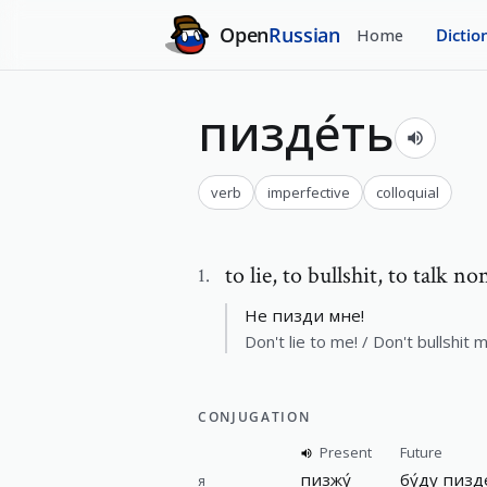
Open
Russian
Home
Dictio
пизде́ть
verb
imperfective
colloquial
to lie
,
to bullshit, to talk no
1
.
Не пизди мне!
Don't lie to me! / Don't bullshit 
CONJUGATION
Present
Future
пизжу́
бу́ду
пизд
я