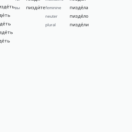
изде́ть
пизди́те
пизде́ла
вы
feminine
де́ть
пизде́ло
neuter
де́ть
пизде́ли
plural
зде́ть
де́ть