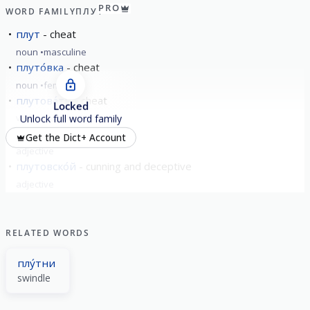
PRO
WORD FAMILY
ПЛУТ
плут
cheat
noun
masculine
плуто́вка
cheat
noun
feminine
плутова́ть
cheat
Locked
verb
imperfective
Unlock full word family
плутова́тый
roguish
Get the Dict+ Account
adjective
плутовско́й
cunning and deceptive
adjective
RELATED WORDS
плу́тни
swindle