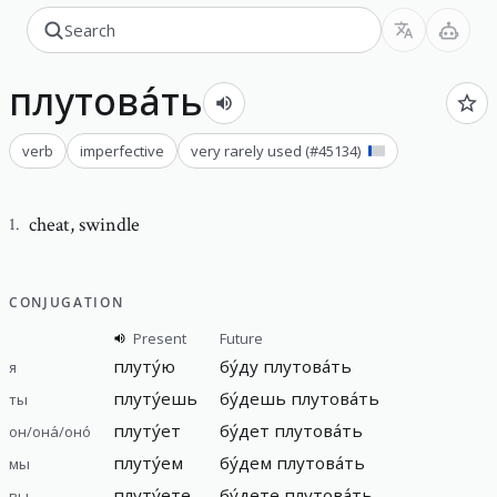
плутова́ть
verb
imperfective
very rarely used
(#
45134
)
cheat
,
swindle
1
.
CONJUGATION
Present
Future
плуту́ю
бу́ду
плутова́ть
я
плуту́ешь
бу́дешь
плутова́ть
ты
плуту́ет
бу́дет
плутова́ть
он/она́/оно́
плуту́ем
бу́дем
плутова́ть
мы
плуту́ете
бу́дете
плутова́ть
вы