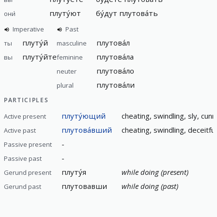
плуту́ют
бу́дут
плутова́ть
они́
Imperative
Past
плуту́й
плутова́л
ты
masculine
плуту́йте
плутова́ла
вы
feminine
плутова́ло
neuter
плутова́ли
plural
PARTICIPLES
плуту́ющий
cheating, swindling, sly, cunn
Active present
плутова́вший
cheating, swindling, deceitful
Active past
-
Passive present
-
Passive past
плуту́я
while doing (present)
Gerund present
плутовавши
while doing (past)
Gerund past