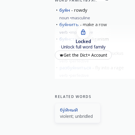
WORD FAMILY
БУЯ́Н
буя́н
rowdy
noun
masculine
буя́нить
make a row
verb
imperfective
буя́нство
hooliganism
Locked
noun
neuter
Unlock full word family
побуя́нить
to make a ruckus
Get the Dict+ Account
verb
perfective
разбуя́ниться
fly into a rage
verb
perfective
RELATED WORDS
бу́йный
violent; unbridled