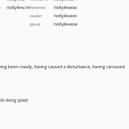
побуя́ньте
побуя́нила
ы
feminine
побуя́нило
neuter
побуя́нили
plural
ving been rowdy, having caused a disturbance, having caroused
le doing (past)