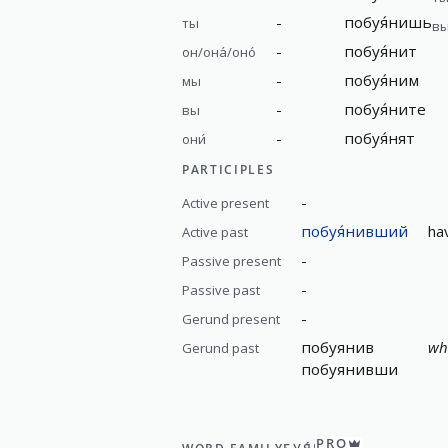
-
побуя́нишь
ты
в
-
побуя́нит
он/она́/оно́
-
побуя́ним
мы
-
побуя́ните
вы
-
побуя́нят
они́
PARTICIPLES
-
Active present
побуя́нивший
ha
Active past
-
Passive present
-
Passive past
-
Gerund present
побуянив
whi
Gerund past
побуянивши
PRO