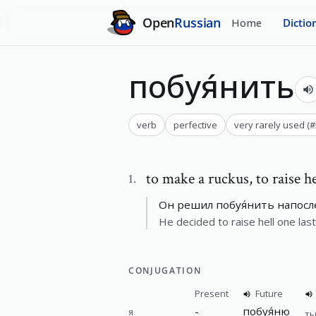
Open
Russian
Home
Dictio
побуя́нить
verb
perfective
very rarely used
(#
to make a ruckus
,
to raise he
1
.
Он решил побуя́нить напосл
He decided to raise hell one last
CONJUGATION
Present
Future
-
побуя́ню
я
т