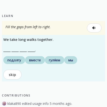
LEARN
Fill the gaps from left to right.
We take long walks together.
_____ _____ _____ _____.
подолгу
вместе
гуля́ем
мы
skip
CONTRIBUTIONS
klaka890 edited usage info 5 months ago.