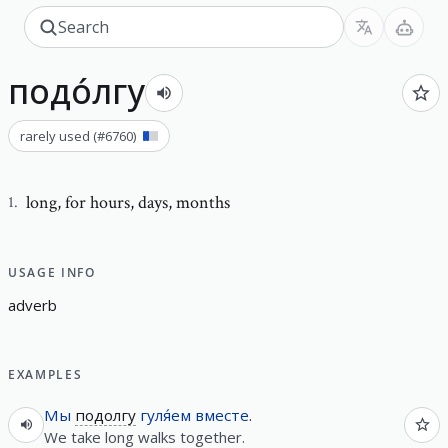
подо́лгу
rarely used
(#
6760
)
long
,
for hours, days, months
1
.
USAGE INFO
a
d
v
e
r
b
EXAMPLES
Мы
подолгу
гуля́ем
вместе
.
We take long walks together.