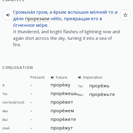
Громыха́л
гром
,
а
я́ркие
вспы́шки
мо́лний
то
и
де́ло
прорезали
не́бо
,
превращая
его
в
о́гненное
мо́ре
.
It thundered, and bright flashes of lightning now and
again shot across the sky, turning it into a sea of
fire.
CONJUGATION
Present
Future
Imperative
-
проре́жу
я
проре́жь
ты
-
проре́жешь
ты
проре́жьте
вы
-
проре́жет
он/она́/оно́
-
проре́жем
мы
-
проре́жете
вы
-
проре́жут
они́