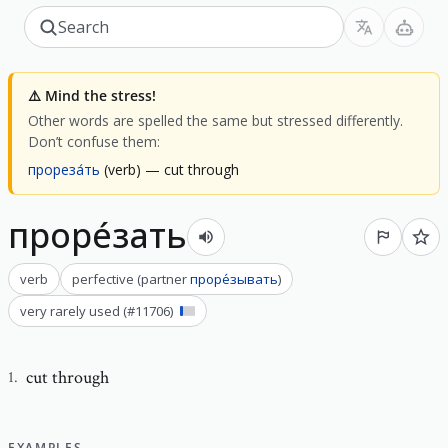
⚠️
Mind the stress!
Other words are spelled the same but stressed differently.
Don’t confuse them:
прореза́ть
(verb)
— cut through
проре́зать
verb
perfective
(
partner
проре́зывать
)
very rarely used
(#
11706
)
cut through
1
.
EXAMPLES