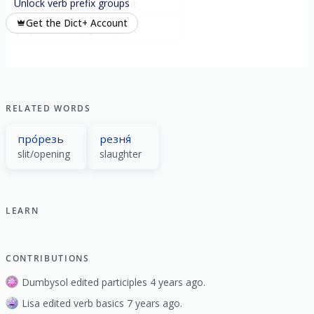
Unlock verb prefix groups
прореза́ться
про-
cut
Get the Dict+ Account
проре́заться
про-
cut
RELATED WORDS
про́резь
резня́
slit/opening
slaughter
LEARN
CONTRIBUTIONS
Dumbysol edited participles 4 years ago.
Lisa edited verb basics 7 years ago.