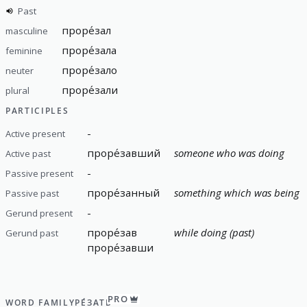
Past
проре́зал
masculine
проре́зала
feminine
проре́зало
neuter
проре́зали
plural
PARTICIPLES
-
Active present
проре́завший
someone who was doing
Active past
-
Passive present
проре́занный
something which was being 
Passive past
-
Gerund present
проре́зав
while doing (past)
Gerund past
проре́завши
PRO
WORD FAMILY
РЕ́ЗАТЬ