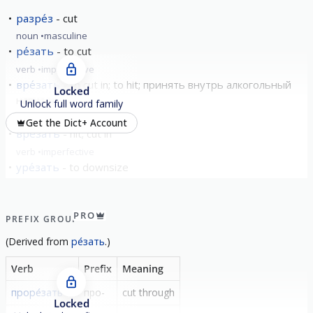
разре́з
cut
noun
masculine
ре́зать
to cut
verb
imperfective
вре́зать
to cut in; to hit; принять внутрь алкогольный
Locked
напиток
Unlock full word family
verb
perfective
Get the Dict+ Account
вреза́ть
hit; cut in
verb
imperfective
уре́зать
to downsize
verb
perfective
show all
PRO
PREFIX GROUP
(
Derived from
ре́зать
.)
Verb
Prefix
Meaning
проре́зать
про-
cut through
Locked