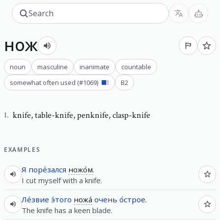
нож
noun
masculine
inanimate
countable
somewhat often used
(#
1069
)
B2
knife
,
table-knife, penknife, clasp-knife
1
.
EXAMPLES
Я
поре́зался
ножо́м
.
I cut myself with a knife.
Ле́звие
э́того
ножа́
очень
о́строе
.
The knife has a keen blade.