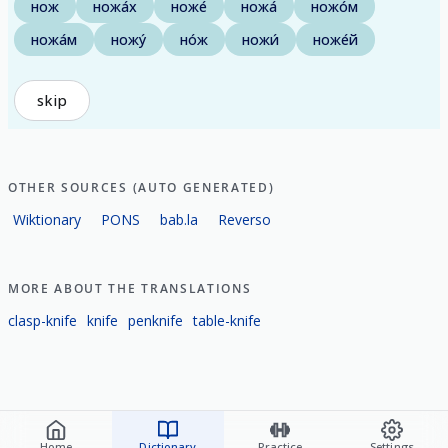
нож
ножа́х
ноже́
ножа́
ножо́м
ножа́м
ножу́
но́ж
ножи́
ноже́й
skip
OTHER SOURCES (AUTO GENERATED)
Wiktionary
PONS
bab.la
Reverso
MORE ABOUT THE TRANSLATIONS
clasp-knife
knife
penknife
table-knife
Home
Dictionary
Practice
Settings