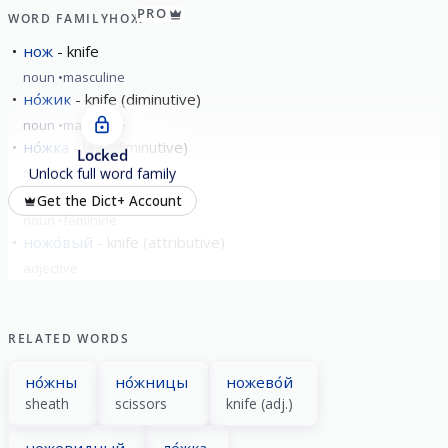
PRO
WORD FAMILY
НОЖ
нож
knife
noun
masculine
но́жик
knife (diminutive)
noun
masculine
но́жка
leg (diminutive)
Locked
noun
feminine
Unlock full word family
ножо́вка
hack-saw
Get the Dict+ Account
noun
feminine
ножо́вый
knife (attributive)
adjective
RELATED WORDS
но́жны
но́жницы
ножево́й
sheath
scissors
knife (adj.)