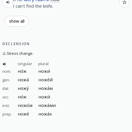
I can't find the knife.
show all
DECLENSION
⚠️
Stress change.
singular
plural
но́ж
ножи́
nom.
ножа́
ноже́й
gen.
ножу́
ножа́м
dat.
но́ж
ножи́
acc.
ножо́м
ножа́ми
inst.
ноже́
ножа́х
prep.