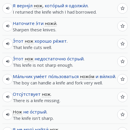
Я
верну́л
нож
,
кото́рый
я
одолжи́л
.
I returned the knife which I had borrowed.
Наточите
э́ти
ножи́
.
Sharpen these knives.
Э́тот
нож
хорошо
ре́жет
.
That knife cuts well.
Э́тот
нож
недостаточно
о́стрый
.
This knife is not sharp enough.
Ма́льчик
уме́ет
по́льзоваться
ножо́м
и
ви́лкой
.
The boy can handle a knife and fork very well.
Отсу́тствует
нож
.
There is a knife missing.
Нож
не
о́стрый
.
The knife isn't sharp.
Я
не
могу́
найти́
нож
.