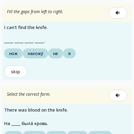
Fill the gaps from left to right.
I can't find the knife.
_____ _____ _____ _____.
нож
нахожу́
не
я
skip
Select the correct form.
There was blood on the knife.
На _____ была́ кровь.