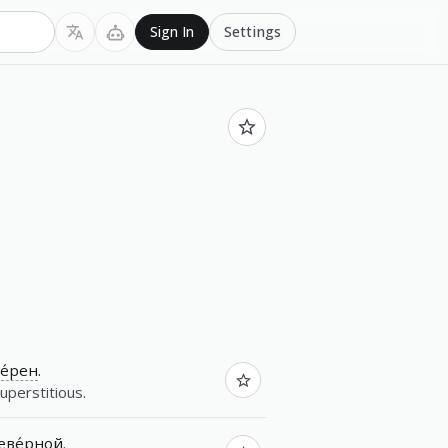
Settings
Sign In
е́рен
.
uperstitious.
еве́рной
.