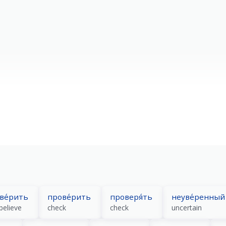
ве́рить
прове́рить
проверя́ть
неуве́ренный
believe
check
check
uncertain