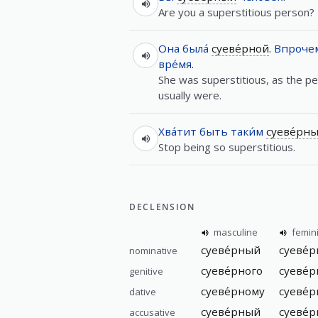
Are you a superstitious person?
Она
была́
суеве́рной
.
Впроче
вре́мя
.
She was superstitious, as the pe
usually were.
Хва́тит
быть
таки́м
суеве́рн
Stop being so superstitious.
DECLENSION
masculine
femin
суеве́рный
суеве́р
nominative
суеве́рного
суеве́
genitive
суеве́рному
суеве́
dative
суеве́рный
суеве́
accusative