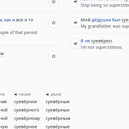
Stop being so superstiti
м
,
как
и
все
в
то
Мой
де́душка
был
суе
My grandfather was supe
ople of that period
Я
не
суеве́рен
.
I'm not superstitious.
ым
.
ine
neuter
plural
ная
суеве́рное
суеве́рные
рной
суеве́рного
суеве́рных
рной
суеве́рному
суеве́рным
рную
суеве́рное
суеве́рные