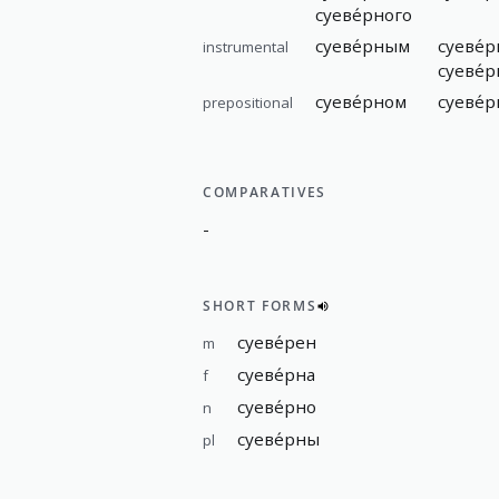
суеве́рного
суеве́рным
суеве́
instrumental
суеве́
суеве́рном
суеве́
prepositional
COMPARATIVES
-
SHORT FORMS
суеве́рен
m
суеве́рна
f
суеве́рно
n
суеве́рны
pl