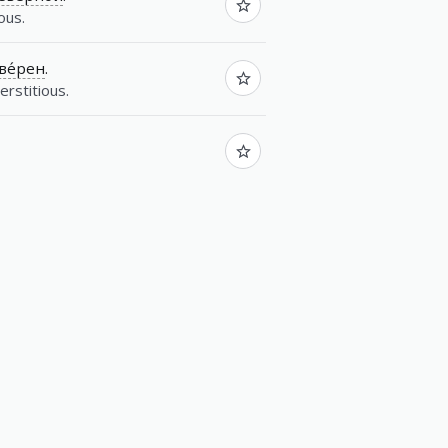
ous.
ве́рен
.
rstitious.