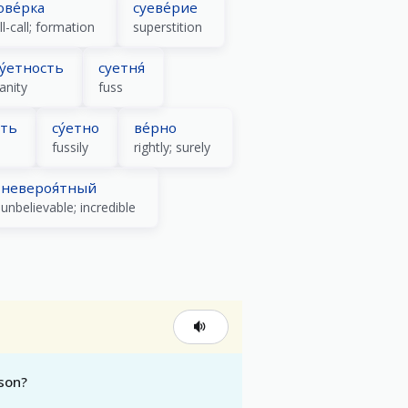
ове́рка
суеве́рие
ll-call; formation
superstition
у́етность
суетня́
anity
fuss
ить
су́етно
ве́рно
fussily
rightly; surely
невероя́тный
unbelievable; incredible
rson?