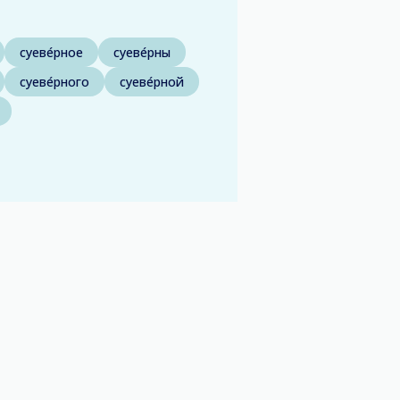
суеве́рное
суеве́рны
суеве́рного
суеве́рной