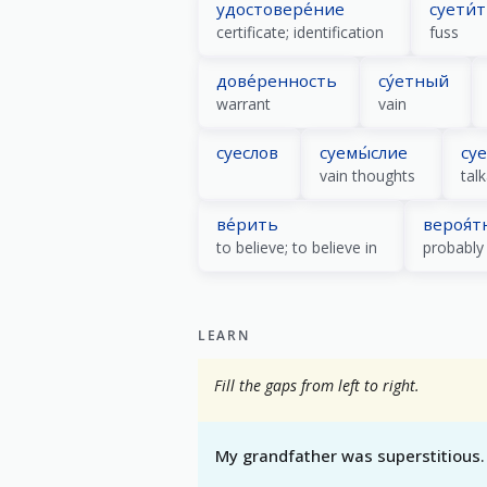
удостовере́ние
суети́
certificate; identification
fuss
дове́ренность
су́етный
warrant
vain
суеслов
суемы́слие
су
vain thoughts
talk
ве́рить
вероя́т
to believe; to believe in
probably
LEARN
Fill the gaps from left to right.
My grandfather was superstitious.