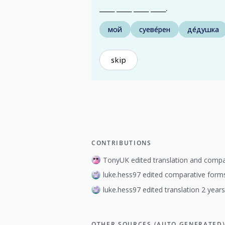
_____ _____ _____ _____.
мой
суеве́рен
де́душка
skip
CONTRIBUTIONS
TonyUK edited translation and compa
luke.hess97 edited comparative forms
luke.hess97 edited translation 2 year
OTHER SOURCES (AUTO GENERATED