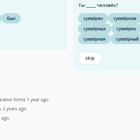
Ты _____ челове́к?
был
суеве́рен
суеве́рном
суеве́рных
суеве́рно
суеве́рная
суеве́рный
skip
rative forms 1 year ago.
 2 years ago.
s ago.
)