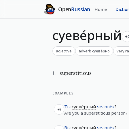
Open
Russian
Home
Dictio
суеве́рный
adjective
adverb
суеве́рно
very r
superstitious
1
.
EXAMPLES
Ты
суеве́рный
челове́к
?
Are you a superstitious person?
Вы
суеве́рный
челове́к
?