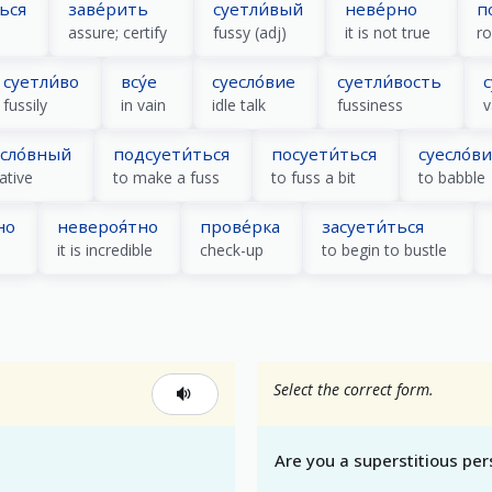
ться
заве́рить
суетли́вый
неве́рно
п
assure; certify
fussy (adj)
it is not true
ro
суетли́во
всу́е
суесло́вие
суетли́вость
с
fussily
in vain
idle talk
fussiness
v
есло́вный
подсуети́ться
посуети́ться
суесло́в
ative
to make a fuss
to fuss a bit
to babble
но
невероя́тно
прове́рка
засуети́ться
it is incredible
check-up
to begin to bustle
Select the correct form.
Are you a superstitious pe