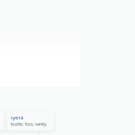
суета́
bustle; fuss; vanity