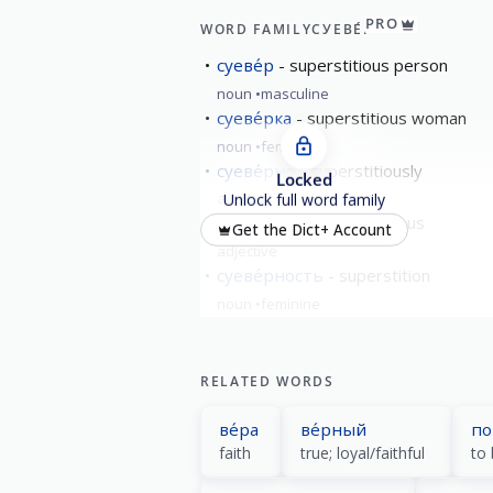
PRO
WORD FAMILY
СУЕВЕ́Р
суеве́р
superstitious person
noun
masculine
суеве́рка
superstitious woman
noun
feminine
суеве́рно
superstitiously
Locked
adverb
Unlock full word family
суеве́рный
superstitious
Get the Dict+ Account
adjective
суеве́рность
superstition
noun
feminine
RELATED WORDS
ве́ра
ве́рный
по
faith
true; loyal/faithful
to 