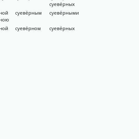
суеве́рных
рной
суеве́рным
суеве́рными
рною
рной
суеве́рном
суеве́рных