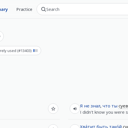
nary
Practice
arely used
(#
13403
)
Я
не
знал
,
что
ты
суев
I didn't know you were s
Хва́тит
быть
тако́й
су